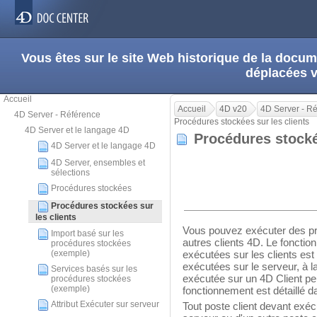
Vous êtes sur le site Web historique de la doc
déplacées 
Accueil
Accueil
4D v20
4D Server - R
4D Server - Référence
Procédures stockées sur les clients
4D Server et le langage 4D
Procédures stocké
4D Server et le langage 4D
4D Server, ensembles et
sélections
Procédures stockées
Procédures stockées sur
les clients
Vous pouvez exécuter des pr
Import basé sur les
autres clients 4D. Le foncti
procédures stockées
(exemple)
exécutées sur les clients est
exécutées sur le serveur, à 
Services basés sur les
exécutée sur un 4D Client peu
procédures stockées
(exemple)
fonctionnement est détaillé d
Attribut Exécuter sur serveur
Tout poste client devant exé