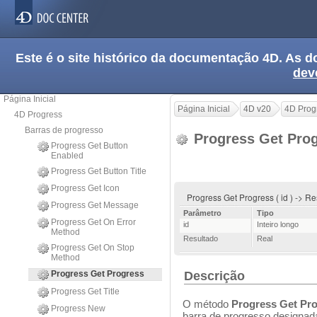
Este é o site histórico da documentação 4D. As
dev
Página Inicial
Página Inicial
4D v20
4D Prog
4D Progress
Barras de progresso
Progress Get Pro
Progress Get Button
Enabled
Progress Get Button Title
Progress Get Icon
Progress Get Progress ( id ) -> R
Progress Get Message
Parâmetro
Tipo
Progress Get On Error
id
Inteiro longo
Method
Resultado
Real
Progress Get On Stop
Method
Progress Get Progress
Descrição
Progress Get Title
O método
Progress Get Pr
Progress New
barra de progresso designad