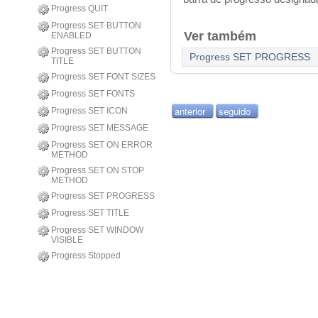
Progress QUIT
Progress SET BUTTON
Ver também
ENABLED
Progress SET BUTTON
Progress SET PROGRESS
TITLE
Progress SET FONT SIZES
Progress SET FONTS
anterior
seguido
Progress SET ICON
Progress SET MESSAGE
Progress SET ON ERROR
METHOD
Progress SET ON STOP
METHOD
Progress SET PROGRESS
Progress SET TITLE
Progress SET WINDOW
VISIBLE
Progress Stopped