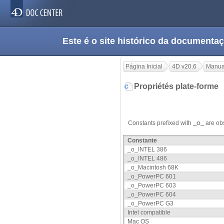
Este é o site histórico da documen
Página Inicial
4D v20.6
Manua
Propriétés plate-forme
Constants prefixed with
_o_
are obs
Constante
_o_INTEL 386
_o_INTEL 486
_o_Macintosh 68K
_o_PowerPC 601
_o_PowerPC 603
_o_PowerPC 604
_o_PowerPC G3
Intel compatible
Mac OS