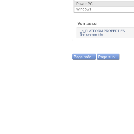
Power PC
Windows
Voir aussi
_o_PLATFORM PROPERTIES
Get system info
Page préc.
Page suiv.