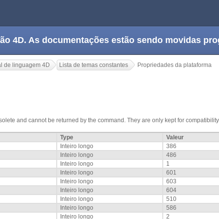
tação 4D. As documentações estão sendo movidas pr
l de linguagem 4D
Lista de temas constantes
Propriedades da plataforma
olete and cannot be returned by the command. They are only kept for compatibility
Type
Valeur
Inteiro longo
386
Inteiro longo
486
Inteiro longo
1
Inteiro longo
601
Inteiro longo
603
Inteiro longo
604
Inteiro longo
510
Inteiro longo
586
Inteiro longo
2