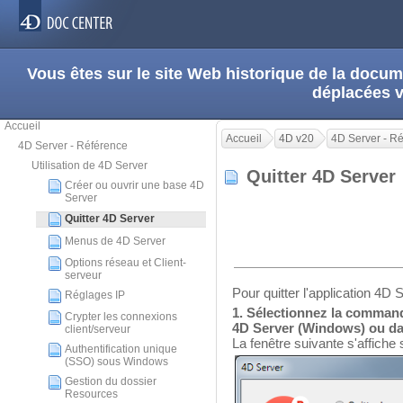
Vous êtes sur le site Web historique de la doc
déplacées 
Accueil
Accueil
4D v20
4D Server - R
4D Server - Référence
Utilisation de 4D Server
Quitter 4D Serve
Créer ou ouvrir une base 4D
Server
Quitter 4D Server
Menus de 4D Server
Options réseau et Client-
serveur
Pour quitter l'application 4D 
Réglages IP
1. Sélectionnez la command
Crypter les connexions
4D Server (Windows) ou da
client/serveur
La fenêtre suivante s'affiche 
Authentification unique
(SSO) sous Windows
Gestion du dossier
Resources