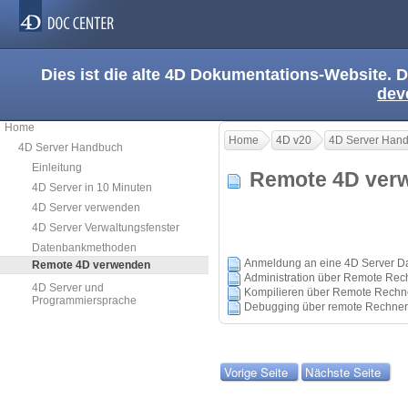
Dies ist die alte 4D Dokumentations-Website. D
dev
Home
Home
4D v20
4D Server Han
4D Server Handbuch
Einleitung
Remote 4D ve
4D Server in 10 Minuten
4D Server verwenden
4D Server Verwaltungsfenster
Datenbankmethoden
Anmeldung an eine 4D Server D
Remote 4D verwenden
Administration über Remote Rec
4D Server und
Kompilieren über Remote Rech
Programmiersprache
Debugging über remote Rechner
Vorige Seite
Nächste Seite