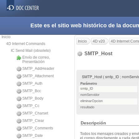
Este es el sitio web histórico de la do
Inicio
Inicio
4D v20
4D Internet Co
4D Internet Commands
IC Send Mail (obsoleto)
SMTP_Host
Envío de correo,
Presentación
SMTP_AddHeader
SMTP_Attachment
SMTP_Host ( smtp_ID ; nomServido
SMTP_Auth
Parámetro
smtp_ID
SMTP_Bcc
nomServidor
SMTP_Body
eliminarOpcion
SMTP_Cc
resultado
SMTP_Charset
SMTP_Clear
Descripción
SMTP_Comments
Todos los mensajes creados y env
SMTP_Date
el correo directamente a cada dest