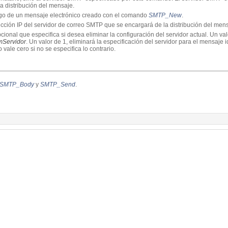
la distribución del mensaje.
argo de un mensaje electrónico creado con el comando
SMTP_New
.
ección IP del servidor de correo SMTP que se encargará de la distribución del men
ional que especifica si desea eliminar la configuración del servidor actual. Un val
mServidor
. Un valor de 1, eliminará la especificación del servidor para el mensaje 
vale cero si no se especifica lo contrario.
SMTP_Body
y
SMTP_Send
.