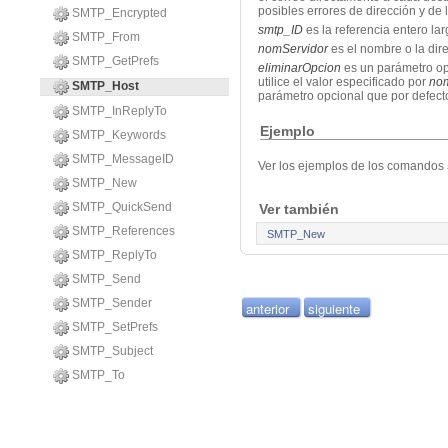
posibles errores de dirección y de 
SMTP_Encrypted
smtp_ID
es la referencia entero l
SMTP_From
nomServidor
es el nombre o la dir
SMTP_GetPrefs
eliminarOpcion
es un parámetro opc
utilice el valor especificado por
no
SMTP_Host
parámetro opcional que por defecto 
SMTP_InReplyTo
Ejemplo
SMTP_Keywords
SMTP_MessageID
Ver los ejemplos de los comandos
SMTP_New
SMTP_QuickSend
Ver también
SMTP_References
SMTP_New
SMTP_ReplyTo
SMTP_Send
SMTP_Sender
anterior
siguiente
SMTP_SetPrefs
SMTP_Subject
SMTP_To