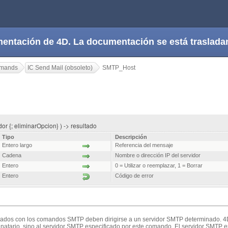
cumentación de 4D. La documentación se está trasla
mmands
IC Send Mail (obsoleto)
SMTP_Host
r {; eliminarOpcion} ) -> resultado
Tipo
Descripción
Entero largo
Referencia del mensaje
Cadena
Nombre o dirección IP del servidor
Entero
0 = Utilizar o reemplazar, 1 = Borrar
Entero
Código de error
iados con los comandos SMTP deben dirigirse a un servidor SMTP determinado. 4
inatario, sino al servidor SMTP especificado por este comando. El servidor SMTP e