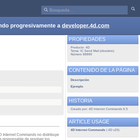
dando progresivamente a
developer.4d.com
PROPIEDADES
Producto: 4D
Tema: IC Send Mail (obsoleto)
Número 88990
CONTENIDO DE LA PÁGINA
Descripción
Ejemplo
HISTORIA
Creado por: 4D Internet Commands 6.5
ARTICLE USAGE
4D Internet Commands
( 4D v20)
D Internet Commands no distribuye
s responsable de resolver los