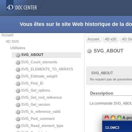
Vous êtes sur le site Web historique de la
Accueil
Accueil
4D v20
4D S
4D SVG
Utilitaires
SVG_ABOUT
SVG_ABOUT
SVG_Count_elements
SVG_ELEMENTS_TO_ARRAYS
SVG_ABOUT
SVG_Estimate_weight
Ne requiert pas de paramètre
SVG_Find_ID
SVG_Get_options
Description
SVG_Get_root_reference
La commande
SVG_ABO
SVG_Get_version
SVG_Is_reference_valid
SVG_Post_comment
SVG_Read_element_type