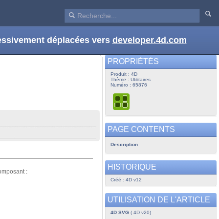
ressivement déplacées vers
developer.4d.com
PROPRIÉTÉS
Produit : 4D
Thème : Utilitaires
Numéro : 65876
PAGE CONTENTS
Description
HISTORIQUE
omposant :
Créé : 4D v12
UTILISATION DE L'ARTICLE
4D SVG
( 4D v20)