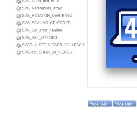
SVG_Read_last_error
SVG_References_array
SVG_ROTATION_CENTERED
SVG_SCALING_CENTERED
SVG_Set_error_handler
SVG_SET_OPTIONS
SVGTool_SET_VIEWER_CALLBACK
SVGTool_SHOW_IN_VIEWER
Page préc.
Page suiv.