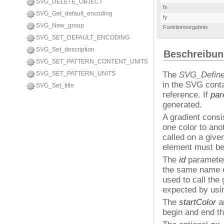
SVG_DELETE_OBJECT
fx
SVG_Get_default_encoding
fy
SVG_New_group
Funktionsergebnis
SVG_SET_DEFAULT_ENCODING
SVG_Set_description
Beschreibu
SVG_SET_PATTERN_CONTENT_UNITS
SVG_SET_PATTERN_UNITS
The
SVG_Define_
in the SVG cont
SVG_Set_title
reference. If
par
generated.
A gradient consi
one color to ano
called on a give
element must be 
The
id
parameter 
the same name ex
used to call the
expected by usin
The
startColor
a
begin and end th