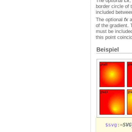
The optional
cx
border circle of
included betwee
The optional
fx
a
of the gradient.
must be include
this point coinci
Beispiel
$svg
:=
SVG