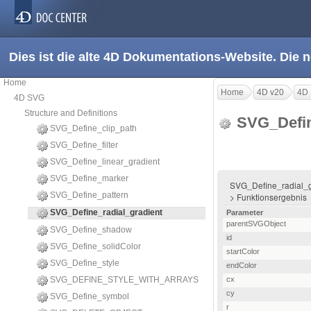
Dies ist die alte 4D Dokumentations-Website. Die 
Home
Home
4D v20
4D
4D SVG
Structure and Definitions
SVG_Defin
SVG_Define_clip_path
SVG_Define_filter
SVG_Define_linear_gradient
SVG_Define_marker
SVG_Define_radial_gradi
SVG_Define_pattern
> Funktionsergebnis
SVG_Define_radial_gradient
Parameter
parentSVGObject
SVG_Define_shadow
id
SVG_Define_solidColor
startColor
SVG_Define_style
endColor
SVG_DEFINE_STYLE_WITH_ARRAYS
cx
cy
SVG_Define_symbol
r