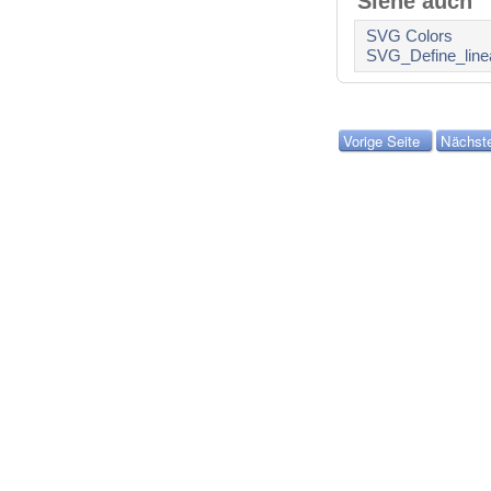
Siehe auch
SVG Colors
SVG_Define_linea
Vorige Seite
Nächste