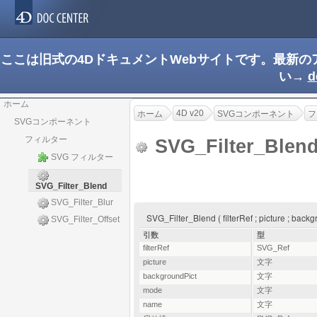
ここは旧式の4DドキュメントWebサイトです。最新
い→
d
ホーム
4D v20
ホーム
SVGコンポーネント
フ
SVGコンポーネント
フィルター
SVG_Filter_Blen
SVG フィルター
SVG_Filter_Blend
SVG_Filter_Blur
SVG_Filter_Blend ( filterRef ; picture ; bac
SVG_Filter_Offset
引数
型
filterRef
SVG_Ref
picture
文字
backgroundPict
文字
mode
文字
name
文字