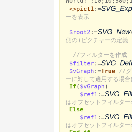
World!";10;10;380;
SVG_Expo
<>pict1
:=
ーを表示
SVG_New
$root2
:=
側の)ピクチャーの定義
//フィルターを作成
SVG_Defin
$filter
:=
$vGraph
:=
True
//
ーに対して適用する場合に
If
(
$vGraph
)
SVG_Filt
$ref1
:=
はオフセットフィルターの
Else
SVG_Filt
$ref1
:=
はオフセットフィルターの