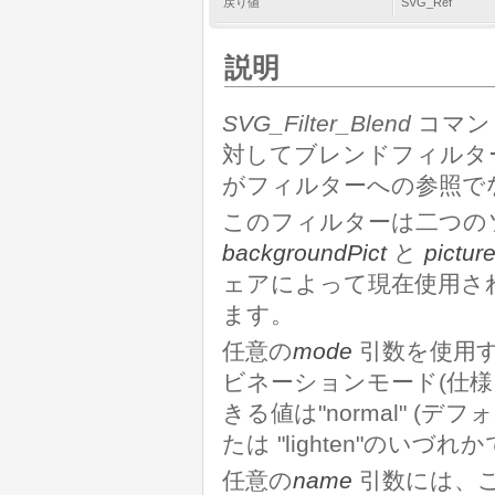
戻り値
SVG_Ref
説明
SVG_Filter_Blend
コマン
対してブレンドフィルタ
がフィルターへの参照で
このフィルターは二つの
backgroundPict
と
pictur
ェアによって現在使用さ
ます。
任意の
mode
引数を使用
ビネーションモード(仕
きる値は"normal" (デフォルト
たは "lighten"のいづれ
任意の
name
引数には、