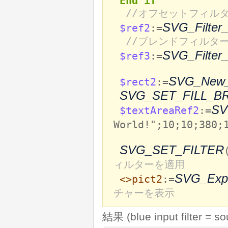
End if
//オフセットフィル
SVG_Filter_
$ref2
:=
//ブレンドフィルタ
SVG_Filter
$ref3
:=
SVG_New_
$rect2
:=
SVG_SET_FILL_B
SV
$textAreaRef2
:=
World!";10;10;380;
SVG_SET_FILTER
ィルターを適用
SVG_Expo
<>pict2
:=
チャーを表示
結果 (blue input filter = so