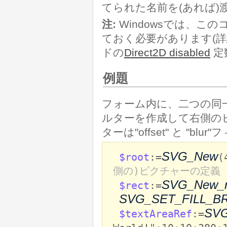
てられた名前を(あれば)
注:
Windowsでは、この
ておく必要があります(
ドの
Direct2D disabled
定
例題
フォーム内に、二つの同一の
ルターを作成して右側の
ターは"offset" と "
SVG_New
$root
:=
(
側の)ピクチャーの定義
SVG_New_r
$rect
:=
SVG_SET_FILL_B
SVG
$textAreaRef
:=