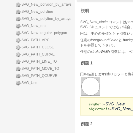
SVG_New_polygon_by_arrays
説明
SVG_New_polyline
SVG_New_polyline_by_arrays
SVG_New_circle
コマンドは
par
SVG_New_rect
SVGドキュメントではない場合
SVG_New_regular_polygon
円は、中心の座標(
x
と
y
引数)と
SVG_PATH_ARC
任意の
foregroundColor
と
backg
ドを参照して下さい)。
SVG_PATH_CLOSE
任意の
strokeWidth
引数には、ペ
SVG_PATH_CURVE
SVG_PATH_LINE_TO
例題 1
SVG_PATH_MOVE_TO
円を描画します(塗りカラーと境
SVG_PATH_QCURVE
SVG_Use
SVG_New
svgRef
:=
SVG_New_c
objectRef
:=
例題 2