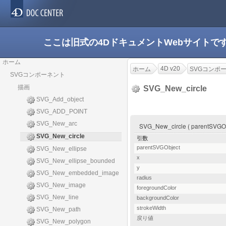
ここは旧式の4DドキュメントWebサイト
ホーム
4D v20
ホーム
SVGコンポ
SVGコンポーネント
描画
SVG_New_circle
SVG_Add_object
SVG_ADD_POINT
SVG_New_arc
SVG_New_circle ( parentSVGObje
SVG_New_circle
引数
parentSVGObject
SVG_New_ellipse
x
SVG_New_ellipse_bounded
y
SVG_New_embedded_image
radius
SVG_New_image
foregroundColor
SVG_New_line
backgroundColor
strokeWidth
SVG_New_path
戻り値
SVG_New_polygon