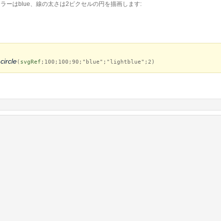
界線カラーはblue、線の太さは2ピクセルの円を描画します:
ircle
(
svgRef
;100;100;90;"blue";"lightblue";2)