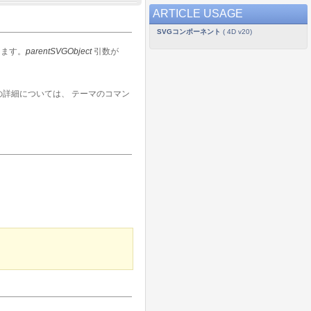
ARTICLE USAGE
SVGコンポーネント
( 4D v20)
します。
parentSVGObject
引数が
の詳細については、
テーマのコマン