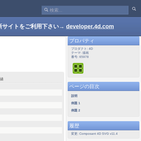
新サイトをご利用下さい→
developer.4d.com
プロパティ
プロダクト: 4D
テーマ: 描画
番号: 65978
戻り値
ページの目次
説明
例題 1
例題 2
履歴
変更: Composant 4D SVG v11.4