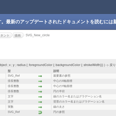
です。最新のアップデートされたドキュメントを読むには
SVG_New_circle
ーネント
描画
ct ; x ; y ; radius {; foregroundColor {; backgroundColor {; strokeWidth}}} ) -> 
型
説明
SVG_Ref
親要素の参照
倍長整数
中心のX軸座標
倍長整数
中心のY軸座標
倍長整数
円の半径
文字
線のカラー名またはグラデーション名
文字
背景のカラー名またはグラデーション名
実数
線の太さ
SVG_Ref
円の参照