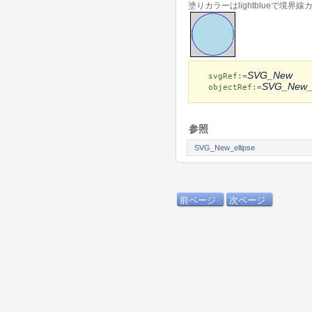
塗りカラーはlightblueで境
SVG_New
svgRef
:=
SVG_New_c
objectRef
:=
参照
SVG_New_ellipse
前ページ
次ページ