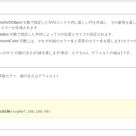
entSVGObject
引数で指定したSVGコンテナ内に新しい円を作成し、その参照を返
、エラーが生成されます。
radius
引数で指定した半径によってその位置とサイズが決定されます。
roundColor
引数には、それぞれ線のカラー名と背景のカラー名を渡します(カラー
ンのサイズ(線の太さ)の値を渡します(単位：ピクセル)。デフォルトの値は1です。
界線カラー、線の太さはデフォルト):
ircle
(
svgRef
;100;100;90)