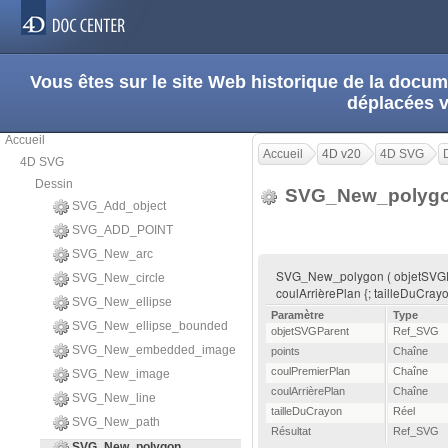
Vous êtes sur le site Web historique de la doc
déplacées 
Accueil
Accueil
4D v20
4D SVG
4D SVG
Dessin
SVG_New_polyg
SVG_Add_object
SVG_ADD_POINT
SVG_New_arc
SVG_New_polygon ( objetSVGPare
SVG_New_circle
coulArrièrePlan {; tailleDuCrayo
SVG_New_ellipse
Paramètre
Type
SVG_New_ellipse_bounded
objetSVGParent
Ref_SVG
SVG_New_embedded_image
points
Chaîne
coulPremierPlan
Chaîne
SVG_New_image
coulArrièrePlan
Chaîne
SVG_New_line
tailleDuCrayon
Réel
SVG_New_path
Résultat
Ref_SVG
SVG_New_polygon