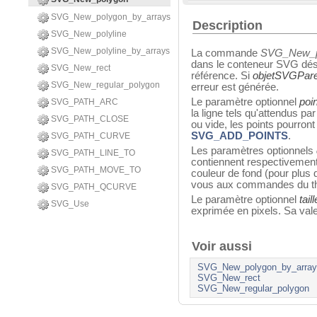
SVG_New_polygon_by_arrays
Description
SVG_New_polyline
SVG_New_polyline_by_arrays
La commande
SVG_New_p
dans le conteneur SVG dé
SVG_New_rect
référence. Si
objetSVGPare
SVG_New_regular_polygon
erreur est générée.
Le paramètre optionnel
poi
SVG_PATH_ARC
la ligne tels qu'attendus p
SVG_PATH_CLOSE
ou vide, les points pourron
SVG_ADD_POINTS
.
SVG_PATH_CURVE
Les paramètres optionnels
SVG_PATH_LINE_TO
contiennent respectivement 
SVG_PATH_MOVE_TO
couleur de fond (pour plus 
vous aux commandes du 
SVG_PATH_QCURVE
Le paramètre optionnel
tai
SVG_Use
exprimée en pixels. Sa vale
Voir aussi
SVG_New_polygon_by_array
SVG_New_rect
SVG_New_regular_polygon