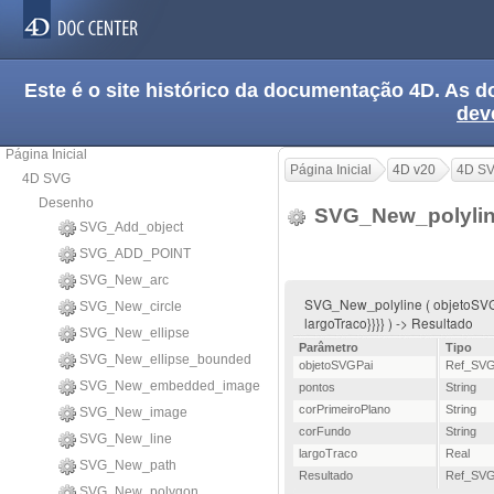
Este é o site histórico da documentação 4D. As
dev
Página Inicial
Página Inicial
4D v20
4D S
4D SVG
Desenho
SVG_New_polyli
SVG_Add_object
SVG_ADD_POINT
SVG_New_arc
SVG_New_polyline ( objetoSVGPa
SVG_New_circle
largoTraco}}}} ) -> Resultado
SVG_New_ellipse
Parâmetro
Tipo
SVG_New_ellipse_bounded
objetoSVGPai
Ref_SV
SVG_New_embedded_image
pontos
String
corPrimeiroPlano
String
SVG_New_image
corFundo
String
SVG_New_line
largoTraco
Real
SVG_New_path
Resultado
Ref_SV
SVG_New_polygon