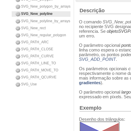
SVG_New_polygon_by_arrays
Descrição
SVG_New_polyline
SVG_New_polyline_by_arrays
O comando
SVG_New_poly
no recipiente SVG designa
SVG_New_rect
referencia. Se
objetoSVGP
SVG_New_regular_polygon
um erro.
SVG_PATH_ARC
O parâmetro opcional
pont
SVG_PATH_CLOSE
linha como espera o estand
parâmetro, os pontos pod
SVG_PATH_CURVE
SVG_ADD_POINT
.
SVG_PATH_LINE_TO
Os parâmetros opcionais
c
SVG_PATH_MOVE_TO
respectivamente o nome da 
SVG_PATH_QCURVE
mais informação sobre as 
gradientes
).
SVG_Use
O parâmetro opcional
larg
expressado em píxels. Seu 
Exemplo
Desenho dos triângulos: