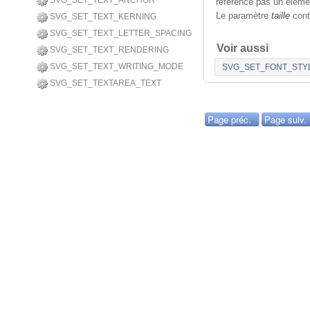
SVG_SET_TEXT_ANCHOR
référence pas un élémen
Le paramètre
taille
conti
SVG_SET_TEXT_KERNING
SVG_SET_TEXT_LETTER_SPACING
Voir aussi
SVG_SET_TEXT_RENDERING
SVG_SET_TEXT_WRITING_MODE
SVG_SET_FONT_STY
SVG_SET_TEXTAREA_TEXT
Page préc.
Page suiv.