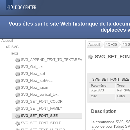
Vous êtes sur le site Web historique de la doc
déplacées 
Accueil
Accueil
4D v20
4D 
4D SVG
Texte
SVG_SET_FON
SVG_APPEND_TEXT_TO_TEXTAREA
SVG_Get_text
SVG_New_text
SVG_SET_FONT_SIZE ( o
SVG_New_textArea
Paramètre
Type
SVG_New_tspan
objetSVG
Ref_SV
SVG_New_vertical_text
taille
Entier
SVG_SET_FONT_COLOR
SVG_SET_FONT_FAMILY
Description
SVG_SET_FONT_SIZE
La commande
SVG_SE
SVG_SET_FONT_STYLE
la police pour l’objet 