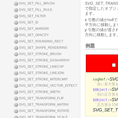
SVG_SET_TRAN
SVG_SET_FILL_BRUSH
で指定したオブジ
SVG_SET_FILL_RULE
ます。
SVG_SET_FILTER
x
引数の値がnul
SVG_SET_ID
平方向に移動しま
SVG_SET_MARKER
y
引数の値が渡さ
方向に移動します
SVG_SET_OPACITY
SVG_SET_ROUNDING_RECT
例題
SVG_SET_SHAPE_RENDERING
SVG_SET_STROKE_BRUSH
SVG_SET_STROKE_DASHARRAY
SVG_SET_STROKE_LINECAP
SVG_SET_STROKE_LINEJOIN
SV
svgRef
:=
SVG_SET_STROKE_MITERLIMIT
`赤い長方形
SVG_SET_STROKE_VECTOR_EFFECT
SV
$Object
:=
SVG_SET_STROKE_WIDTH
`別の正方形を
SVG_SET_TRANSFORM_FLIP
SV
$Object
:=
`正方形を15
SVG_SET_TRANSFORM_MATRIX
SVG_SET_
SVG_SET_TRANSFORM_ROTATE
SVG_SET_TRANSFORM_SCALE