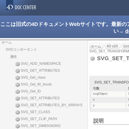
ここは旧式の4DドキュメントWebサイトです。最新
い→
d
ホーム
4D v20
ホーム
S
SVGコンポーネント
SVG_SET_TRANSFORM
属性
SVG_SET_
SVG_ADD_NAMESPACE
SVG_GET_ATTRIBUTES
SVG_Get_class
SVG_SET_TRANSFORM_
SVG_Get_fill_brush
引数
SVG_Get_ID
svgObject
SVG_SET_ATTRIBUTES
x
SVG_SET_ATTRIBUTES_BY_ARRAYS
y
SVG_SET_CLASS
SVG_SET_CLIP_PATH
説明
SVG_SET_DIMENSIONS