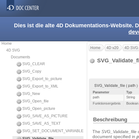
Dies ist die alte 4D Dokumentations-Website. D
dev
Home
Home
4D v20
4D SVG
4D SVG
Documents
SVG_Validate_f
SVG_CLEAR
SVG_Copy
SVG_Export_to_picture
SVG_Validate_file ( path 
SVG_Export_to_XML
Parameter
Typ
SVG_New
path
String
SVG_Open_file
Funktionsergebnis
Boolean
SVG_Open_picture
SVG_SAVE_AS_PICTURE
Beschreibung
SVG_SAVE_AS_TEXT
SVG_SET_DOCUMENT_VARIABLE
The
SVG_Validate_file
c
document specified in
p
SVG_Validate_file