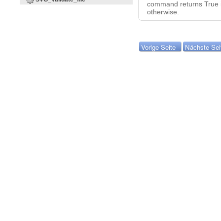
command returns True i
otherwise.
Vorige Seite
Nächste Sei