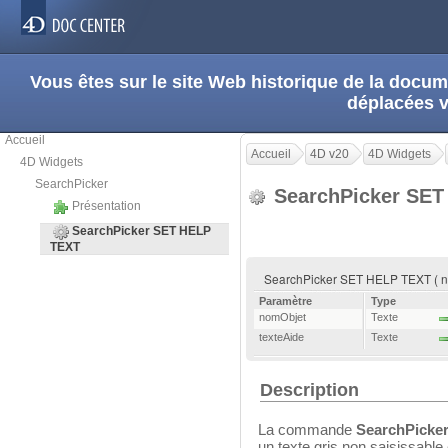
Vous êtes sur le site Web historique de la doc
déplacées 
Accueil
Accueil
4D v20
4D Widgets
4D Widgets
SearchPicker
SearchPicker SE
Présentation
SearchPicker SET HELP
TEXT
SearchPicker SET HELP TEXT ( no
Paramètre
Type
nomObjet
Texte
texteAide
Texte
Description
La commande
SearchPicke
un texte gris non saisissable