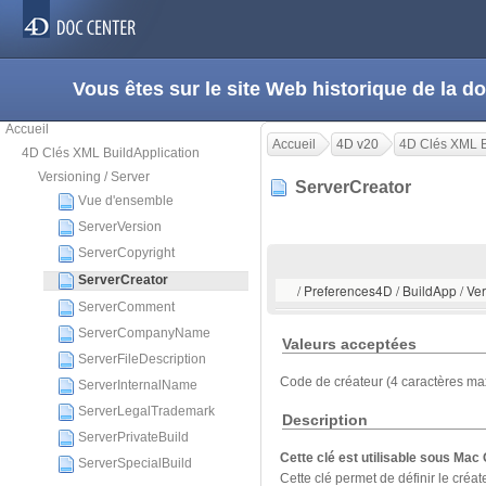
Vous êtes sur le site Web historique de la
Accueil
Accueil
4D v20
4D Clés XML B
4D Clés XML BuildApplication
Versioning / Server
ServerCreator
Vue d'ensemble
ServerVersion
ServerCopyright
ServerCreator
/ Preferences4D / BuildApp / Ver
ServerComment
ServerCompanyName
Valeurs acceptées
ServerFileDescription
Code de créateur (4 caractères max
ServerInternalName
ServerLegalTrademark
Description
ServerPrivateBuild
Cette clé est utilisable sous Ma
ServerSpecialBuild
Cette clé permet de définir le créa