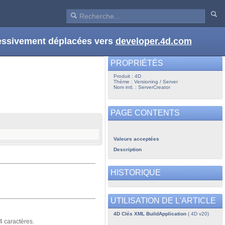
ressivement déplacées vers
developer.4d.com
PROPRIÉTÉS
Produit : 4D
Thème : Versioning / Server
Nom intl. : ServerCreator
PAGE CONTENTS
Valeurs acceptées
Description
HISTORIQUE
UTILISATION DE L'ARTICLE
4D Clés XML BuildApplication
( 4D v20)
4 caractères.