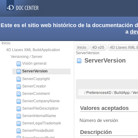
Este es el sitio web histórico de la documentación
a
de
Inicio
Inicio
4D v20
4D Llaves XML B
4D Llaves XML BuildApplication
ServerVersion
Versioning / Server
ServerVersion
Visión general
ServerVersion
ServerCopyright
ServerCreator
/ Preferences4D / BuildApp / Ver
ServerComment
ServerCompanyName
Valores aceptados
ServerFileDescription
ServerInternalName
Número de versión
ServerLegalTrademark
ServerPrivateBuild
Descripción