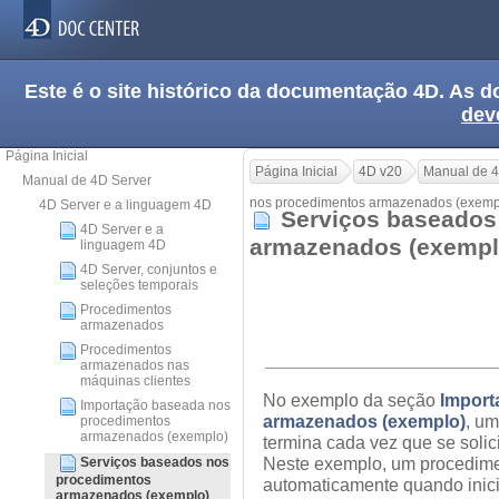
Este é o site histórico da documentação 4D. As
dev
Página Inicial
Página Inicial
4D v20
Manual de 4
Manual de 4D Server
nos procedimentos armazenados (exemp
4D Server e a linguagem 4D
Serviços baseados
4D Server e a
armazenados (exemp
linguagem 4D
4D Server, conjuntos e
seleções temporais
Procedimentos
armazenados
Procedimentos
armazenados nas
máquinas clientes
No exemplo da seção
Import
Importação baseada nos
armazenados (exemplo)
, um
procedimentos
armazenados (exemplo)
termina cada vez que se soli
Neste exemplo, um procedime
Serviços baseados nos
procedimentos
automaticamente quando inicia
armazenados (exemplo)