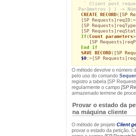
` Client post reque
Parâmetros } ) -> Núm
CREATE RECORD
(
[SP Re
[SP Requests]reqID
:=
[SP Requests]reqType
[SP Requests]reqStat
If
(
Count parameters
>
[SP Requests]reqP
End if
SAVE RECORD
(
[SP Requ
$0
:=
[SP Requests]req
O método devolve o número da
pelo uso do comando
Seque
registro a tabela [SP Requests
regularmente o campo
[SP Re
armazenado termine de proces
Provar o estado da pe
na máquina cliente
O método de projeto
Client ge
provar o estado da petição. C
como o campo
[SP Requets]r