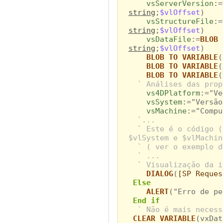
vsServerVersion
:=
string
;
$vlOffset
)
vsStructureFile
:=
string
;
$vlOffset
)
vsDataFile
:=
BLOB 
string
;
$vlOffset
)
BLOB TO VARIABLE
(
BLOB TO VARIABLE
(
BLOB TO VARIABLE
(
` Análises das prop
vs4DPlatform
:="Ve
vsSystem
:="Versão
vsMachine
:="Compu
`...
` Este é o código (
$vlSystem e $vlMachin
` ( ver o exemplo d
` ...
` Visualização da i
DIALOG
(
[SP Reques
Else
ALERT
("Erro de pe
End if
` Não é mais necess
CLEAR VARIABLE
(vxDat