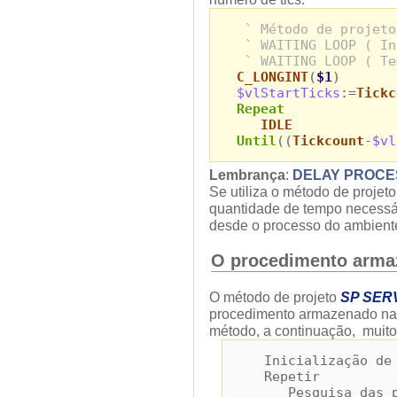
` Método de projeto
` WAITING LOOP ( In
` WAITING LOOP ( Te
C_LONGINT
(
$1
)
$vlStartTicks
:=
Tickc
Repeat
IDLE
Until
((
Tickcount
-
$vl
Lembrança
:
DELAY PROCE
Se utiliza o método de projet
quantidade de tempo necessár
desde o processo do ambiente
O procedimento arma
O método de projeto
SP SER
procedimento armazenado na m
método, a continuação, muito
Inicialização de u
Repetir
Pesquisa das pet