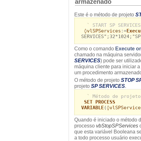
armazenado
Este é o método de projeto
S
` START SP SERVICES
◊vlSPServices
:=
Execu
SERVICES";32*1024;"SP
Como o comando
Execute on
chamado na máquina servidor
SERVICES
) pode ser utiliz
máquina cliente para iniciar
um procedimento armazenado 
O método de projeto
STOP S
projeto
SP SERVICES
.
` Método de projeto
SET PROCESS
VARIABLE
(
◊vlSPService
Quando é iniciado o método d
processo
vbStopSPServices
o
que esta variável Booleana s
a todo processo usuário exe