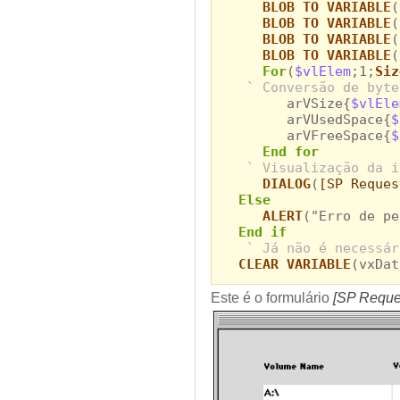
BLOB TO VARIABLE
(
BLOB TO VARIABLE
(
BLOB TO VARIABLE
(
BLOB TO VARIABLE
(
For
(
$vlElem
;1;
Siz
` Conversão de byte
arVSize{
$vlEle
arVUsedSpace{
$
arVFreeSpace{
$
End for
` Visualização da i
DIALOG
(
[SP Reques
Else
ALERT
("Erro de pe
End if
` Já não é necessár
CLEAR VARIABLE
(vxDat
Este é o formulário
[SP Reque