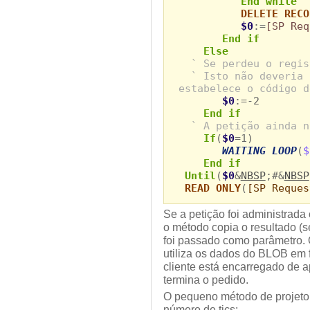
End while
DELETE RECO
$0
:=
[SP Req
End if
Else
` Se perdeu o regis
` Isto não deveria 
estabelece o código d
$0
:=-2
End if
` A petição ainda n
If
(
$0
=1)
WAITING LOOP
(
$
End if
Until
(
$0
&
NBSP
;#&
NBSP
READ ONLY
(
[SP Reques
Se a petição foi administrad
o método copia o resultado (s
foi passado como parâmetro.
utiliza os dados do BLOB em 
cliente está encarregado de 
termina o pedido.
O pequeno método de projet
número de tics: