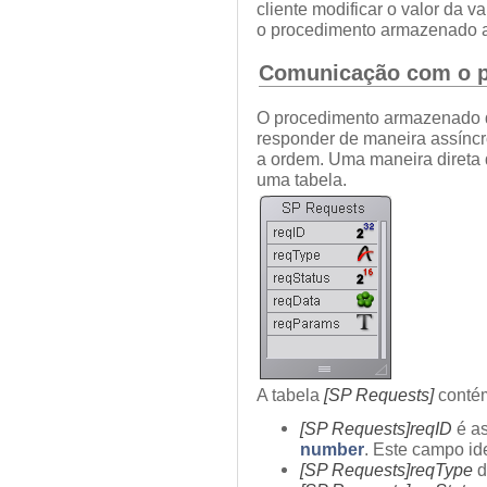
cliente modificar o valor da v
o procedimento armazenado a
Comunicação com o 
O procedimento armazenado d
responder de maneira assínc
a ordem. Uma maneira direta 
uma tabela.
A tabela
[SP Requests]
contém
[SP Requests]reqID
é as
number
. Este campo id
[SP Requests]reqType
d