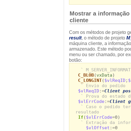
Mostrar a informação
cliente
Com os métodos de projeto g
result
, o método de projeto
M
máquina cliente, a informaçã
armazenado. Este método po
menu ou ser chamado, por ex
botão:
` M_SERVER_INFORMAT
C_BLOB
(
vxData
)
C_LONGINT
(
$vlReqID
;
$
` Envio do pedido
$vlReqID
:=
Client pos
` Prova do estado d
$vlErrCode
:=
Client g
` Caso o pedido ter
resultado
If
(
$vlErrCode
=0)
` Extração da infor
$vlOffset
:=0