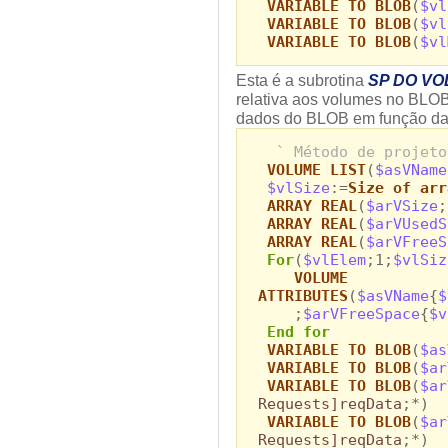
VARIABLE TO BLOB
(
$vl
VARIABLE TO BLOB
(
$vl
VARIABLE TO BLOB
(
$vl
Esta é a subrotina
SP DO VO
relativa aos volumes no BLOB.
dados do BLOB em função da 
` Método de projeto
VOLUME LIST
(
$asVName
$vlSize
:=
Size of arr
ARRAY REAL
(
$arVSize
;
ARRAY REAL
(
$arVUsedS
ARRAY REAL
(
$arVFreeS
For
(
$vlElem
;1;
$vlSiz
VOLUME
ATTRIBUTES
(
$asVName
{
$
;
$arVFreeSpace
{
$v
End for
VARIABLE TO BLOB
(
$as
VARIABLE TO BLOB
(
$ar
VARIABLE TO BLOB
(
$ar
Requests]reqData
;*)
VARIABLE TO BLOB
(
$ar
Requests]reqData
;*)