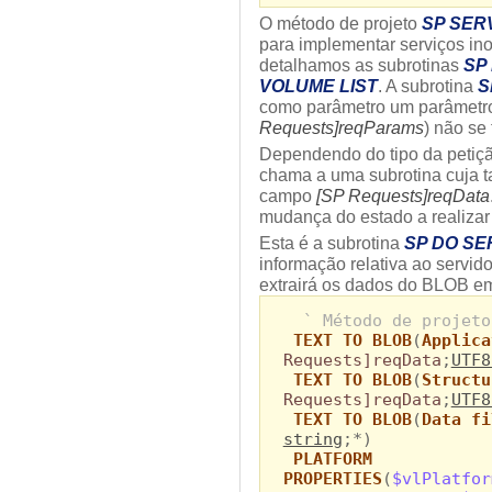
O método de projeto
SP SER
para implementar serviços i
detalhamos as subrotinas
SP
VOLUME LIST
. A subrotina
S
como parâmetro um parâmetro
Requests]reqParams
) não se
Dependendo do tipo da petiçã
chama a uma subrotina cuja ta
campo
[SP Requests]reqData
mudança do estado a realizar
Esta é a subrotina
SP DO SE
informação relativa ao servid
extrairá os dados do BLOB em
` Método de projeto
TEXT TO BLOB
(
Applica
Requests]reqData
;
UTF8
TEXT TO BLOB
(
Structu
Requests]reqData
;
UTF8
TEXT TO BLOB
(
Data fi
string
;*)
PLATFORM
PROPERTIES
(
$vlPlatfor