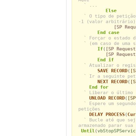
` ...
Else
` O tipo de petição
-1 (valor arbitrário)
[SP Requ
End case
` Forçar o estado d
` (em caso de uma s
If
(
[SP Request
[SP Request
End if
` Atualizar o regis
SAVE RECORD
(
[S
` Ir a seguinte pet
NEXT RECORD
(
[S
End for
` Liberar o último 
UNLOAD RECORD
(
[SP
` Espere um segundo
petições
DELAY PROCESS
(
Cur
` Bucle até que sej
armazenado parar sua 
Until
(
vbStopSPServic