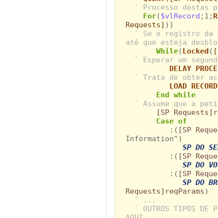
` Processo destas p
For
(
$vlRecord
;1;
R
Requests]
))
` Se o registro da 
até que esteja desblo
While
(
Locked
(
[
` Esperar um segund
DELAY PROCE
` Trata de obter ac
LOAD RECORD
End while
` Assume que a peti
[SP Requests]r
Case of
:(
[SP Reque
Information")
SP DO SE
:(
[SP Reque
SP DO VO
:(
[SP Reque
SP DO BR
Requests]reqParams
)
` ...
` OUTROS TIPOS DE P
AQUI