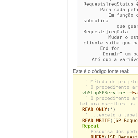
Requests]reqStatus 
Para cada peti
Em função do tip
subrotina
que guarde o r
Requests]reqData
Mudar o estado 
cliente saiba que p
End for
“Dormir” um pouco
Até que a variável
Este é o código fonte real:
` Método de projeto
` O procedimento ar
vbStopSPServices
:=
Fa
` O procedimento ar
leitura escritura as 
READ ONLY
(*)
` ...exceto a tabel
READ WRITE
(
[SP Reque
Repeat
` Pesquisa dos pedi
QUERY
(
[SP Request