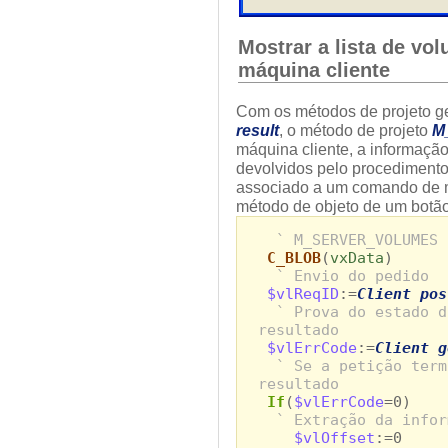
Mostrar a lista de v
máquina cliente
Com os métodos de projeto g
result
, o método de projeto
M
máquina cliente, a informação
devolvidos pelo procediment
associado a um comando de 
método de objeto de um botão
` M_SERVER_VOLUMES
C_BLOB
(
vxData
)
` Envio do pedido
$vlReqID
:=
Client pos
` Prova do estado d
resultado
$vlErrCode
:=
Client g
` Se a petição term
resultado
If
(
$vlErrCode
=0)
` Extração da infor
$vlOffset
:=0