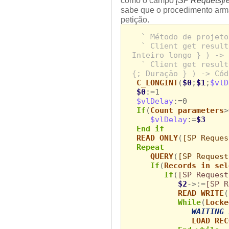
sabe que o procedimento arma
petição.
` Método de projeto
` Client get result
Inteiro longo } ) -> 
` Client get result
{; Duração } ) -> Cód
C_LONGINT
(
$0
;
$1
;
$vlD
$0
:=1
$vlDelay
:=0
If
(
Count parameters
>
$vlDelay
:=
$3
End if
READ ONLY
(
[SP Reques
Repeat
QUERY
(
[SP Request
If
(
Records in sel
If
(
[SP Request
$2
->:=
[SP R
READ WRITE
(
While
(
Locke
WAITING 
LOAD REC