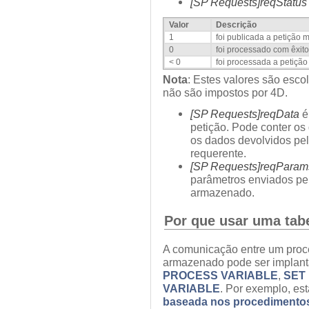
[SP Requests]reqStatus
Valor
Descrição
1
foi publicada a petição 
0
foi processado com êxito
< 0
foi processada a petição
Nota
: Estes valores são esco
não são impostos por 4D.
[SP Requests]reqData
é
petição. Pode conter os
os dados devolvidos pe
requerente.
[SP Requests]reqParam
parâmetros enviados pe
armazenado.
Por que usar uma tab
A comunicação entre um proc
armazenado pode ser implant
PROCESS VARIABLE
,
SET
VARIABLE
. Por exemplo, es
baseada nos procedimento