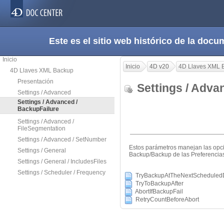
Este es el sitio web histórico de la do
Inicio
Inicio
4D v20
4D Llaves XML 
4D Llaves XML Backup
Presentación
Settings / Adva
Settings / Advanced
Settings / Advanced /
BackupFailure
Settings / Advanced /
FileSegmentation
Settings / Advanced / SetNumber
Estos parámetros manejan las opci
Settings / General
Backup/Backup de las Preferencia
Settings / General / IncludesFiles
Settings / Scheduler / Frequency
TryBackupAtTheNextScheduled
TryToBackupAfter
AbortIfBackupFail
RetryCountBeforeAbort