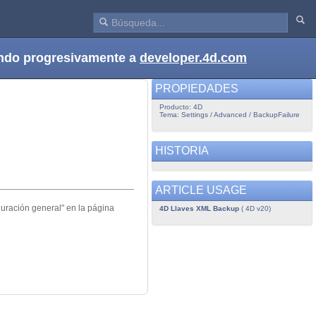
dando progresivamente a
developer.4d.com
PROPIEDADES
Producto: 4D
Tema: Settings / Advanced / BackupFailure
HISTORIA
ARTICLE USAGE
uración general" en la página
4D Llaves XML Backup
( 4D v20)