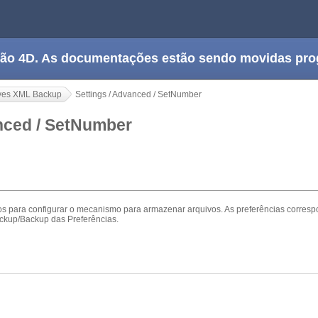
tação 4D. As documentações estão sendo movidas pr
ves XML Backup
Settings / Advanced / SetNumber
anced / SetNumber
s para configurar o mecanismo para armazenar arquivos. As preferências corres
ackup/Backup das Preferências.