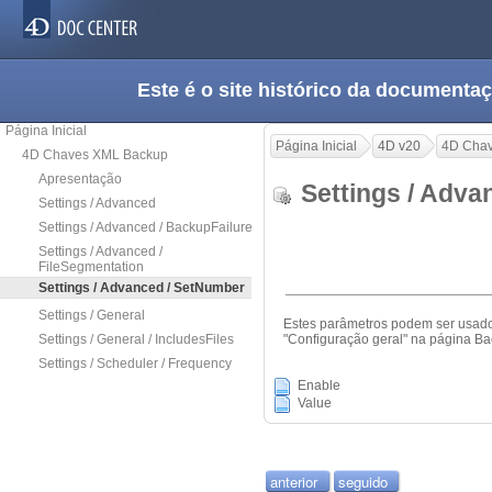
Este é o site histórico da documen
Página Inicial
Página Inicial
4D v20
4D Cha
4D Chaves XML Backup
Apresentação
Settings / Adv
Settings / Advanced
Settings / Advanced / BackupFailure
Settings / Advanced /
FileSegmentation
Settings / Advanced / SetNumber
Settings / General
Estes parâmetros podem ser usado
Settings / General / IncludesFiles
"Configuração geral" na página B
Settings / Scheduler / Frequency
Enable
Value
anterior
seguido