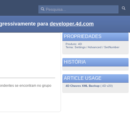
ogressivamente para
developer.4d.com
PROPRIEDADES
Produto: 4D
Tema: Settings / Advanced / SetNumber
HISTÓRIA
ARTICLE USAGE
pondentes se encontram no grupo
4D Chaves XML Backup
( 4D v20)