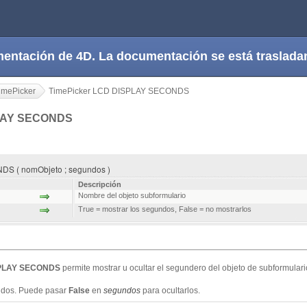
cumentación de 4D. La documentación se está trasla
imePicker
TimePicker LCD DISPLAY SECONDS
PLAY SECONDS
S ( nomObjeto ; segundos )
Descripción
Nombre del objeto subformulario
True = mostrar los segundos, False = no mostrarlos
SPLAY SECONDS
permite mostrar u ocultar el segundero del objeto de subformular
undos. Puede pasar
False
en
segundos
para ocultarlos.