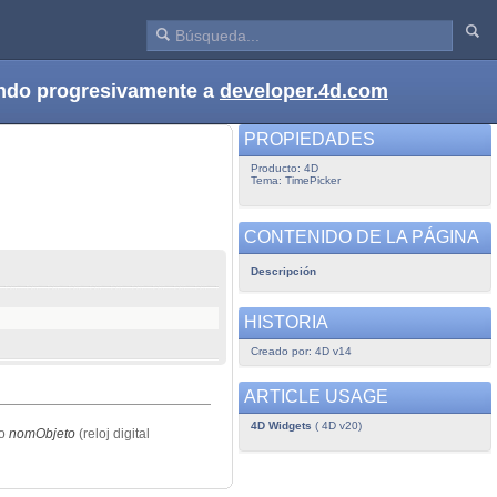
dando progresivamente a
developer.4d.com
PROPIEDADES
Producto: 4D
Tema: TimePicker
CONTENIDO DE LA PÁGINA
Descripción
HISTORIA
Creado por: 4D v14
ARTICLE USAGE
4D Widgets
( 4D v20)
io
nomObjeto
(reloj digital