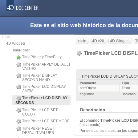
Este es el sitio web histórico de la do
Inicio
Inicio
4D v20
4D Widgets
T
4D Widgets
TimePicker
TimePicker LCD DIS
TimePicker y TimeEntry
TimePicker APPLY DEFAULT
VALUES
TimePicker DISPLAY
TimePicker LCD DISPLAY SECOND
SECOND HAND
Parámetro
Tipo
TimePicker LCD DISPLAY
nomObjeto
Texto
AMPM
segundos
Booleano
TimePicker LCD DISPLAY
SECONDS
Descripción
TimePicker LCD SET
COLOR
El comando
TimePicker LCD DI
TimePicker LCD SET MODE
únicamente).
TimePicker RESET
Por defecto, se muestran los seg
DEFAULT VALUES