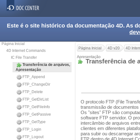
Este é o site histórico da documentação 4D. As
dev
Página Inicial
Página Inicial
4D v20
4D Inte
4D Internet Commands
Apresentação
IC File Transfer
Transferência de 
Transferência de arquivos,
Apresentação
FTP_Append
FTP_ChangeDir
FTP_Delete
FTP_GetDirList
O protocolo FTP (File Transfe
transmissão de documentos 
FTP_GetFileInfo
Os "sites" FTP são comput
FTP_GetPassive
software FTP servidor. O pr
FTP_GetType
intercâmbio de arquivos entr
clientes em diferentes plat
FTP_Login
para subir ou descarregar arq
FTP_Logout
FTP dentro de 4D Internet 