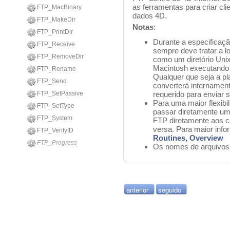
as ferramentas para criar cl
FTP_MacBinary
dados 4D.
FTP_MakeDir
Notas
:
FTP_PrintDir
Durante a especificaç
FTP_Receive
sempre deve tratar a l
FTP_RemoveDir
como um diretório Unix
Macintosh executando 
FTP_Rename
Qualquer que seja a pl
FTP_Send
converterá internamen
FTP_SetPassive
requerido para enviar
Para uma maior flexibi
FTP_SetType
passar diretamente u
FTP_System
FTP diretamente aos c
versa. Para maior inf
FTP_VerifyID
Routines, Overview
FTP_Progress
Os nomes de arquivos 
anterior
seguido