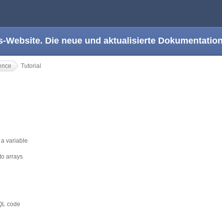
s-Website. Die neue und aktualisierte Dokumentation
ence
Tutorial
 a variable
to arrays
SQL code