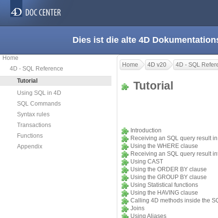
Dies ist die alte 4D Dokumentation
Home
Home
4D v20
4D - SQL Refer
4D - SQL Reference
Tutorial
Tutorial
Using SQL in 4D
SQL Commands
Syntax rules
Transactions
Introduction
Functions
Receiving an SQL query result in
Using the WHERE clause
Appendix
Receiving an SQL query result in
Using CAST
Using the ORDER BY clause
Using the GROUP BY clause
Using Statistical functions
Using the HAVING clause
Calling 4D methods inside the 
Joins
Using Aliases