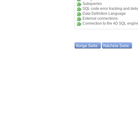
Subqueries
SQL code error tracking and de
Data Definition Language
External connections
Connection to the 4D SQL engine
Vorige Seite
Nächste Seite