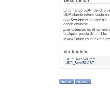
Descripción
El comando
UDP_SendTo
pe
UDP abierta referenciada en
nomServidor
el nombre o la d
deben enviarse.
puertoRemoto
es el número de
cualquier puerto disponible.
textoAEnviar
es el texto a env
Ver también
UDP_ReceiveFrom
UDP_SendBLOBTo
anterior
siguiente