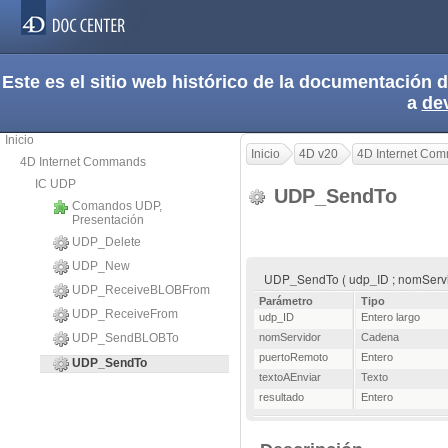
Este es el sitio web histórico de la documentación
a
de
Inicio
Inicio
4D v20
4D Internet Co
4D Internet Commands
IC UDP
UDP_SendTo
Comandos UDP,
Presentación
UDP_Delete
UDP_New
UDP_SendTo ( udp_ID ; nomServido
UDP_ReceiveBLOBFrom
Parámetro
Tipo
UDP_ReceiveFrom
udp_ID
Entero largo
UDP_SendBLOBTo
nomServidor
Cadena
puertoRemoto
Entero
UDP_SendTo
textoAEnviar
Texto
resultado
Entero