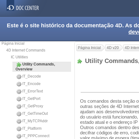
Este é o site histórico da documentação 4D. As
dev
Página Inicial
Página Inicial
4D v20
4D Inte
4D Internet Commands
IC Utilities
Utility Commands
Utility Commands,
Overview
IT_Decode
IT_Encode
IT_ErrorText
IT_GetPort
Os
comandos
d
esta
seção
o
outras seções
de
4D Intern
IT_GetProxy
ajudam aos
desenvolvedore
IT_GetTimeOut
do usuário
está funcionando,
IT_MyTCPAddr
estado
atual
e o
endereço
IP
Outros comandos
dentro de
s
IT_Platform
decifrar códigos
de erro
,
codi
IT_PPPConnect
valor máximo de espera (tim