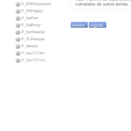
comandos
de outros temas
.
IT_PPPDisconnect
IT_PPPStatus
IT_SetPort
anterior
seguido
IT_SetProxy
IT_SetTimeOut
IT_TCPversion
IT_Version
IT_MacTCPInit
IT_MacTCPVer