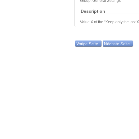
Group: General Settings
Description
Value X of the “Keep only the last X
Vorige Seite
Nächste Seite