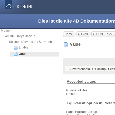
Dies ist die alte 4D Dokumentation
Home
Home
4D v20
4D XML Keys B
4D XML Keys Backup
Settings / Advanced / SetNumber
Value
Enable
Value
/ Preferences4D / Backup / Sett
Accepted values
Number of files
Default: 3
Equivalent option in Prefe
Page: Backup/Backup