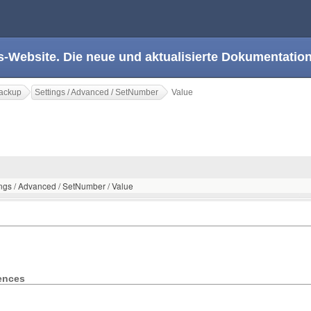
s-Website. Die neue und aktualisierte Dokumentation
ackup
Settings / Advanced / SetNumber
Value
ings / Advanced / SetNumber / Value
rences