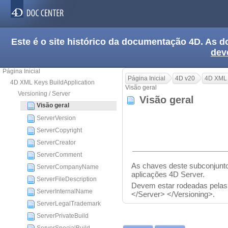
Este é o site histórico da documentação 4D. As
dev
Página Inicial
Página Inicial
4D v20
4D XML 
4D XML Keys BuildApplication
Visão geral
Versioning / Server
Visão geral
Visão geral
ServerVersion
ServerCopyright
ServerCreator
ServerComment
As chaves deste subconjunto
ServerCompanyName
aplicações 4D Server.
ServerFileDescription
Devem estar rodeadas pelas
ServerInternalName
</Server> </Versioning>.
ServerLegalTrademark
ServerPrivateBuild