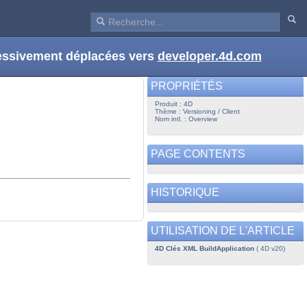
ressivement déplacées vers
developer.4d.com
PROPRIÉTÉS
Produit : 4D
Thème : Versioning / Client
Nom intl. : Overview
PAGE CONTENTS
HISTORIQUE
UTILISATION DE L'ARTICLE
4D Clés XML BuildApplication
( 4D v20)