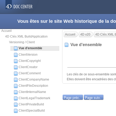
Vous êtes sur le site Web historique de la
Accueil
Accueil
4D v20
4D Clés XML B
4D Clés XML BuildApplication
Versioning / Client
Vue d'ensemble
Vue d'ensemble
ClientVersion
ClientCopyright
ClientCreator
ClientComment
Les clés de ce sous-ensemble sont
Elles doivent être encadrées des c
ClientCompanyName
ClientFileDescription
ClientInternalName
Page préc.
Page suiv.
ClientLegalTrademark
ClientPrivateBuild
ClientSpecialBuild