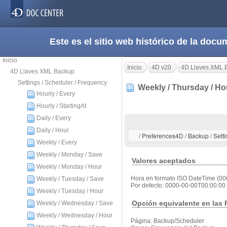
Este es el sitio web histórico de la do
Inicio
Inicio
4D v20
4D Llaves XML 
4D Llaves XML Backup
Settings / Scheduler / Frequency
Weekly / Thursday / H
Hourly / Every
Hourly / StartingAt
Daily / Every
Daily / Hour
/ Preferences4D / Backup / Sett
Weekly / Every
Weekly / Monday / Save
Valores aceptados
Weekly / Monday / Hour
Hora en formato ISO DateTime (0
Weekly / Tuesday / Save
Por defecto: 0000-00-00T00:00:00
Weekly / Tuesday / Hour
Opción equivalente en las 
Weekly / Wednesday / Save
Weekly / Wednesday / Hour
Página: Backup/Scheduler