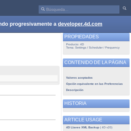
dando progresivamente a
developer.4d.com
PROPIEDADES
Producto: 4D
Tema: Settings / Scheduler / Frequency
CONTENIDO DE LA PÁGINA
Valores aceptados
Opción equivalente en las Preferencias
Descripción
HISTORIA
ARTICLE USAGE
4D Llaves XML Backup
( 4D v20)