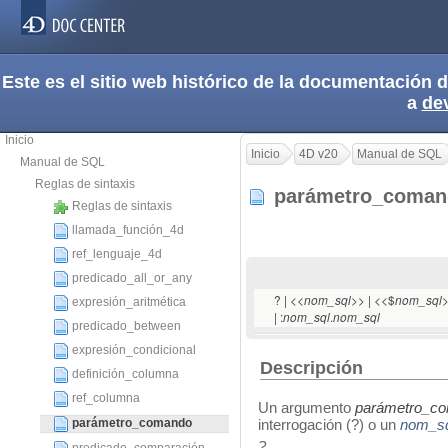
Este es el sitio web histórico de la documentación
a
de
Inicio
Inicio
4D v20
Manual de SQL
Manual de SQL
Reglas de sintaxis
parámetro_coma
Reglas de sintaxis
llamada_función_4d
ref_lenguaje_4d
predicado_all_or_any
? | <<
>> | <<$
>
nom_sql
nom_sql
expresión_aritmética
| :
.
nom_sql
nom_sql
predicado_between
expresión_condicional
Descripción
definición_columna
ref_columna
Un argumento
parámetro_c
parámetro_comando
interrogación (?) o un
nom_sq
?