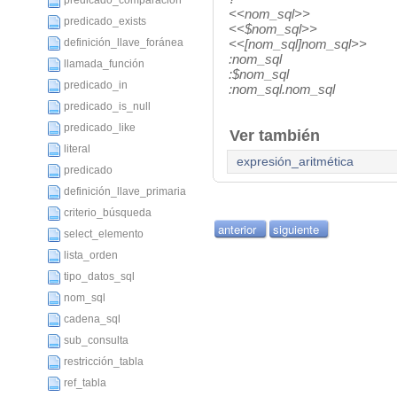
predicado_comparación
<<
nom_sql
>>
predicado_exists
<<$
nom_sql
>>
definición_llave_foránea
<<[
nom_sql
]
nom_sql
>>
:
nom_sql
llamada_función
:$
nom_sql
predicado_in
:
nom_sql
.
nom_sql
predicado_is_null
predicado_like
Ver también
literal
expresión_aritmética
predicado
definición_llave_primaria
criterio_búsqueda
anterior
siguiente
select_elemento
lista_orden
tipo_datos_sql
nom_sql
cadena_sql
sub_consulta
restricción_tabla
ref_tabla