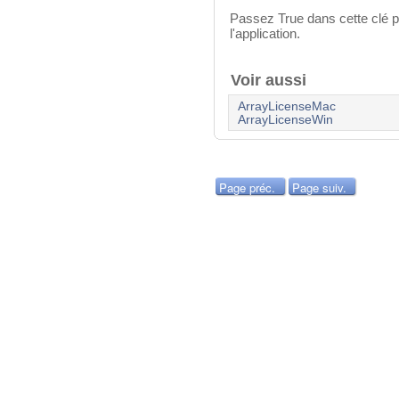
Passez True dans cette clé 
l'application.
Voir aussi
ArrayLicenseMac
ArrayLicenseWin
Page préc.
Page suiv.