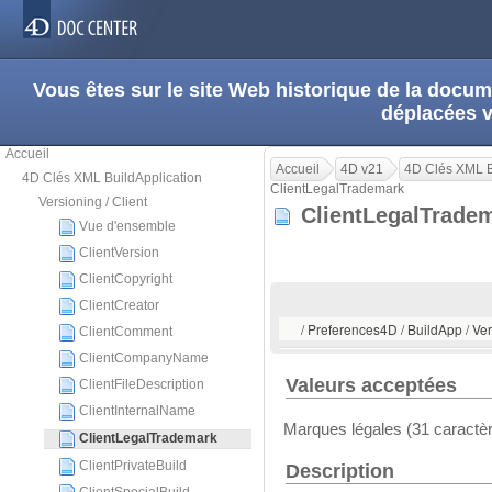
Vous êtes sur le site Web historique de la doc
déplacées 
Accueil
Accueil
4D v21
4D Clés XML B
4D Clés XML BuildApplication
ClientLegalTrademark
Versioning / Client
ClientLegalTrad
Vue d'ensemble
ClientVersion
ClientCopyright
ClientCreator
/ Preferences4D / BuildApp / Ver
ClientComment
ClientCompanyName
Valeurs acceptées
ClientFileDescription
ClientInternalName
Marques légales (31 caractè
ClientLegalTrademark
ClientPrivateBuild
Description