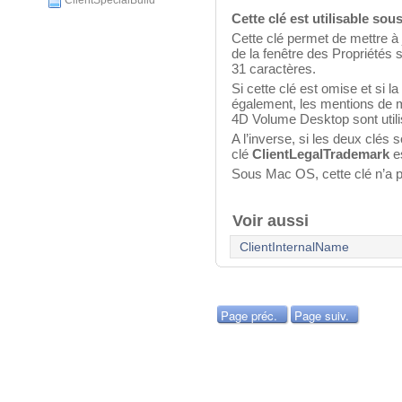
ClientSpecialBuild
Cette clé est utilisable s
Cette clé permet de mettre à
de la fenêtre des Propriétés
31 caractères.
Si cette clé est omise et si la
également, les mentions de m
4D Volume Desktop sont utili
A l’inverse, si les deux clés s
clé
ClientLegalTrademark
es
Sous Mac OS, cette clé n’a pa
Voir aussi
ClientInternalName
Page préc.
Page suiv.