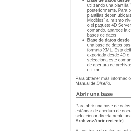
Base de datos desde p
utilizando una plantilla
posteriormente. Para po
plantillas deben ubica
Modèles" al mismo niv
o el paquete 4D Serve
comando, aparece la ca
bases de datos.
Base de datos desde 
una base de datos basa
formato XML. Esta defi
exportada desde 4D o 
selecciona este coman
de apertura de archivo
utilizar.
Para obtener más información
Manual de
Diseño
.
Abrir una base
Para abrir una base de datos
estándar de apertura de do
seleccionar directamente un
Archivo>Abrir reciente
).
Si una base de datos ya est