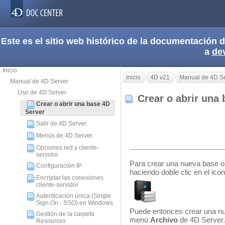
Este es el sitio web histórico de la documentación
a
de
Inicio
Inicio
4D v21
Manual de 4D S
Manual de 4D Server
Uso de 4D Server
Crear o abrir una
Crear o abrir una base 4D
Server
Salir de 4D Server
Menús de 4D Server
Opciones red y cliente-
servidor
Para crear una nueva base o 
Configuración IP
haciendo doble clic en el icon
Encriptar las conexiones
cliente-servidor
Autenticación única (Single
Sign On - SSO) en Windows
Puede entonces crear una nue
Gestión de la carpeta
menú
Archivo
de 4D Server.
Resources