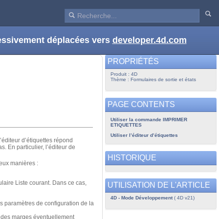
ressivement déplacées vers
developer.4d.com
PROPRIÉTÉS
Produit : 4D
Thème : Formulaires de sortie et états
PAGE CONTENTS
Utiliser la commande IMPRIMER
ETIQUETTES
Utiliser l’éditeur d’étiquettes
L’éditeur d’étiquettes répond
. En particulier, l’éditeur de
HISTORIQUE
deux manières :
laire Liste courant. Dans ce cas,
UTILISATION DE L'ARTICLE
4D - Mode Développement
( 4D v21)
es paramètres de configuration de la
et des marges éventuellement