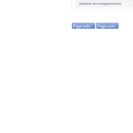
Imprimer les enregistrements
Page préc.
Page suiv.