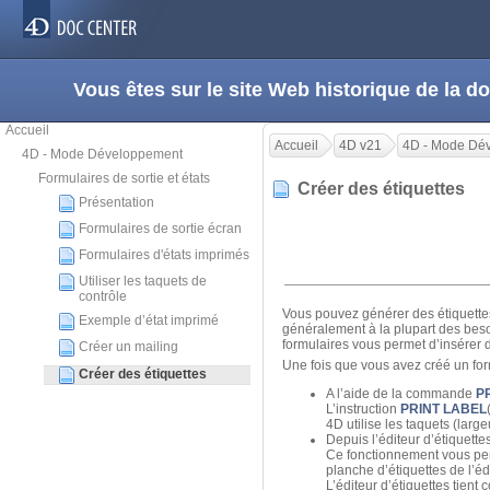
Vous êtes sur le site Web historique de la
Accueil
Accueil
4D v21
4D - Mode Dé
4D - Mode Développement
Formulaires de sortie et états
Créer des étiquettes
Présentation
Formulaires de sortie écran
Formulaires d'états imprimés
Utiliser les taquets de
contrôle
Vous pouvez générer des étiquettes 
Exemple d’état imprimé
généralement à la plupart des besoin
formulaires vous permet d’insérer 
Créer un mailing
Une fois que vous avez créé un form
Créer des étiquettes
A l’aide de la commande
P
L’instruction
PRINT LABEL
4D utilise les taquets (large
Depuis l’éditeur d’étiquette
Ce fonctionnement vous perm
planche d’étiquettes de l’éd
L’éditeur d’étiquettes tien