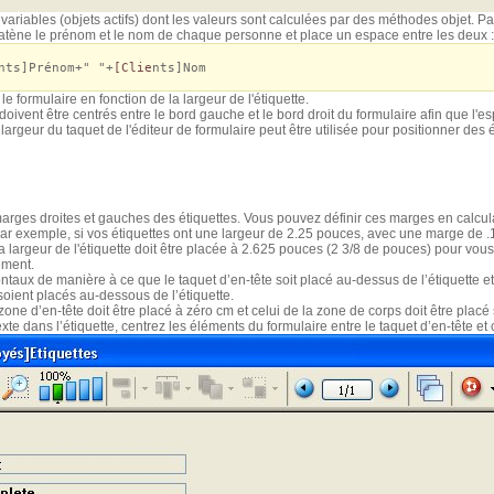
 variables (objets actifs) dont les valeurs sont calculées par des méthodes objet. 
tène le prénom et le nom de chaque personne et place un espace entre les deux :
nts]Prénom+" "+
[Clie
nts]Nom
le formulaire en fonction de la largeur de l'étiquette.
doivent être centrés entre le bord gauche et le bord droit du formulaire afin que l'
a largeur du taquet de l'éditeur de formulaire peut être utilisée pour positionner des
marges droites et gauches des étiquettes. Vous pouvez définir ces marges en calcul
 Par exemple, si vos étiquettes ont une largeur de 2.25 pouces, avec une marge de
la largeur de l'étiquette doit être placée à 2.625 pouces (2 3/8 de pouces) pour vo
ement.
ntaux de manière à ce que le taquet d’en-tête soit placé au-dessus de l’étiquette 
soient placés au-dessous de l’étiquette.
zone d’en-tête doit être placé à zéro cm et celui de la zone de corps doit être placé
texte dans l’étiquette, centrez les éléments du formulaire entre le taquet d’en-tête et