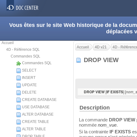
Vous êtes sur le site Web historique de la doc
déplacées 
Accueil
Accueil
4D v21
4D - Référenc
4D - Référence SQL
Commandes SQL
DROP VIEW
Commandes SQL
SELECT
INSERT
UPDATE
[
] [
DROP VIEW
IF EXISTS
nom_s
DELETE
CREATE DATABASE
Description
USE DATABASE
ALTER DATABASE
La commande
DROP VIEW
CREATE TABLE
nommée
nom_vue
.
ALTER TABLE
Si la contrainte
IF EXISTS
est
DROP TABLE
aucune erreur n’est générée 