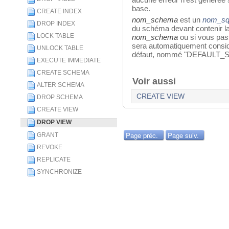
base.
CREATE INDEX
nom_schema
est un
nom_sq
DROP INDEX
du schéma devant contenir l
LOCK TABLE
nom_schema
ou si vous pas
sera automatiquement consi
UNLOCK TABLE
défaut, nommé "DEFAULT_
EXECUTE IMMEDIATE
CREATE SCHEMA
Voir aussi
ALTER SCHEMA
CREATE VIEW
DROP SCHEMA
CREATE VIEW
DROP VIEW
Page préc.
Page suiv.
GRANT
REVOKE
REPLICATE
SYNCHRONIZE