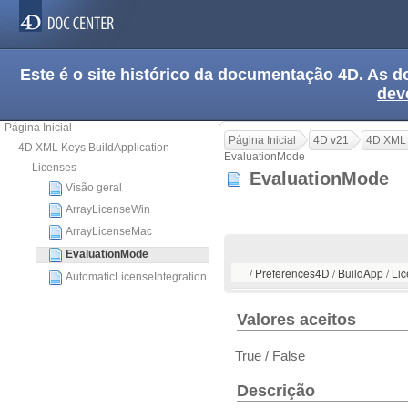
Este é o site histórico da documentação 4D. As
dev
Página Inicial
Página Inicial
4D v21
4D XML 
4D XML Keys BuildApplication
EvaluationMode
Licenses
EvaluationMode
Visão geral
ArrayLicenseWin
ArrayLicenseMac
EvaluationMode
/ Preferences4D / BuildApp / Li
AutomaticLicenseIntegration
Valores aceitos
True / False
Descrição