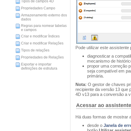
Tipos de campos 4D
Propriedades Campo
Armazenamento externo dos
dados
Regras para nomear tabelas
e campos
Criar e modificar Índices
Criar e modificar Relações
Pode utilizar este assistente 
Tipos de relações
diagnosticar a compati
Propriedades de Relações
mecanismo de históric
Exportar e importar
propor uma correção p
definições de estrutura
seja compatível em pa
primária.
Nota:
O gestor de chaves p
recipiente da versão 13 que 
4D v13 para a conversão a v
Acessar ao assistent
Há duas formas de mostrar a
desde o
Janela de err
botão
Utilizar assiste