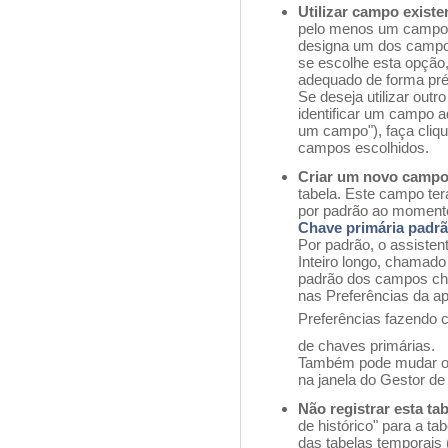
Utilizar campo exist
pelo menos um campo e
designa um dos campo
se escolhe esta opção
adequado de forma pré
Se deseja utilizar out
identificar um campo a
um campo"), faça cliqu
campos escolhidos.
Criar um novo camp
tabela. Este campo te
por padrão ao momento
Chave primária padr
Por padrão, o assisten
Inteiro longo, chamado
padrão dos campos cha
nas Preferências da a
Preferências fazendo c
de chaves primárias.
Também pode mudar o 
na janela do Gestor de
Não registrar esta ta
de histórico" para a t
das tabelas temporais