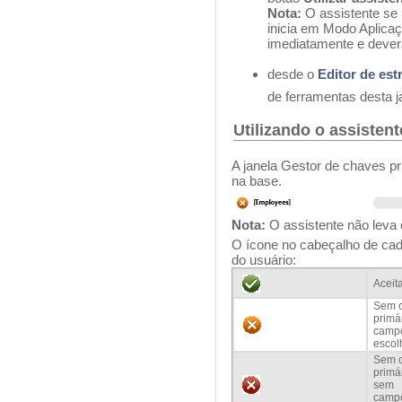
Nota:
O assistente se
inicia em Modo Aplicaç
imediatamente e deve
desde o
Editor de est
de ferramentas desta j
Utilizando o assistent
A janela Gestor de chaves pr
na base.
Nota:
O assistente não leva 
O ícone no cabeçalho de cada
do usuário:
Aceit
Sem 
primár
campo
escol
Sem 
primár
sem
campo