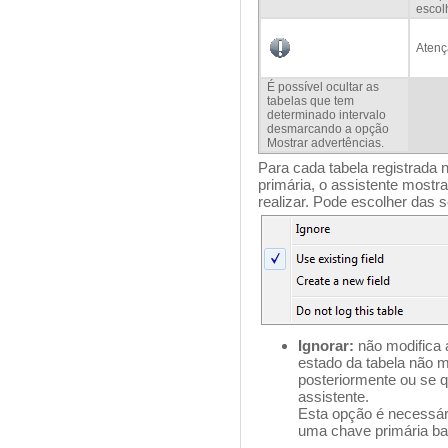
escol
Aten
É possível ocultar as
tabelas que tem
determinado intervalo
desmarcando a opção
Mostrar advertências.
Para cada tabela registrada 
primária, o assistente mostr
realizar. Pode escolher das 
Ignorar:
não modifica 
estado da tabela não mu
posteriormente ou se qu
assistente.
Esta opção é necessári
uma chave primária ba