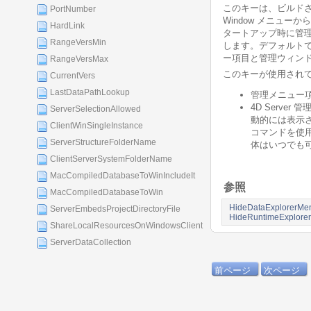
このキーは、ビルドされ
PortNumber
Window メニュ
HardLink
タートアップ時に管
RangeVersMin
します。デフォルト
ー項目と管理ウィン
RangeVersMax
このキーが使用されてい
CurrentVers
LastDataPathLookup
管理メニュー
4D Serv
ServerSelectionAllowed
動的には表示さ
ClientWinSingleInstance
コマンドを使
ServerStructureFolderName
体はいつでも可
ClientServerSystemFolderName
MacCompiledDatabaseToWinIncludeIt
参照
MacCompiledDatabaseToWin
HideDataExplorerMe
ServerEmbedsProjectDirectoryFile
HideRuntimeExplore
ShareLocalResourcesOnWindowsClient
ServerDataCollection
前ページ
次ページ