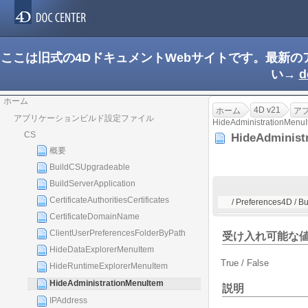
ここは旧式の4DドキュメントWebサイトです。最新
い→
d
ホーム
4D v21
ホーム
ア
アプリケーションビルド設定ファイル
HideAdministrationMenu
CS
HideAdminist
概要
BuildCSUpgradeable
BuildServerApplication
CertificateAuthoritiesCertificates
/ Preferences4D / B
CertificateDomainName
ClientUserPreferencesFolderByPath
受け入れ可能な
HideDataExplorerMenuItem
True / False
HideRuntimeExplorerMenuItem
HideAdministrationMenuItem
説明
IPAddress