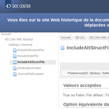
Vous êtes sur le site Web historique de la doc
déplacées 
Accueil
Accueil
4D v21
4D Clés XML 
4D Clés XML Backup
Settings / General
IncludeAltStructF
IncludeStructureFile
IncludeDataFile
IncludeAltStructFile
DestinationFolder
/ Preferences4D / Backup / Settin
JournalFileEnabled
Valeurs acceptées
True ou False. Par défaut : F
Option équivalente da