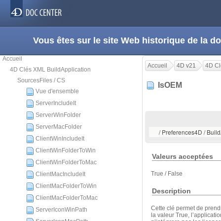
Vous êtes sur le site Web historique de la
Accueil
Accueil
4D v21
4D Cl
4D Clés XML BuildApplication
SourcesFiles / CS
IsOEM
Vue d'ensemble
ServerIncludeIt
ServerWinFolder
ServerMacFolder
/ Preferences4D / Buil
ClientWinIncludeIt
ClientWinFolderToWin
Valeurs acceptées
ClientWinFolderToMac
True / False
ClientMacIncludeIt
ClientMacFolderToWin
Description
ClientMacFolderToMac
Cette clé permet de prend
ServerIconWinPath
la valeur True, l’applicati