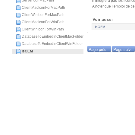
ServerIconMacPath
n’intégrera pas les licen
A noter que l’emploi de ce
ClientMacIconForMacPath
ClientWinIconForMacPath
Voir aussi
ClientMacIconForWinPath
IsOEM
ClientWinIconForWinPath
DatabaseToEmbedInClientMacFolder
DatabaseToEmbedInClientWinFolder
Page préc.
Page suiv.
IsOEM