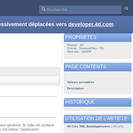
ressivement déplacées vers
developer.4d.com
PROPRIÉTÉS
Produit : 4D
Thème : SourcesFiles / CS
Nom intl. : IsOEM
PAGE CONTENTS
Valeurs acceptées
Description
HISTORIQUE
UTILISATION DE L'ARTICLE
eur générée. Si cette clé contient
4D Clés XML BuildApplication
( 4D v21)
u est omise, l’application