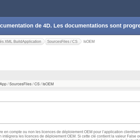
 documentation de 4D. Les documentations sont prog
és XML BuildApplication
SourcesFiles / CS
IsOEM
dApp / SourcesFiles / CS / IsOEM
re en compte ou non les licences de déploiement OEM pour l’application client/serv
on intégrera les licences de déploiement OEM. Si cette clé contient la valeur False o