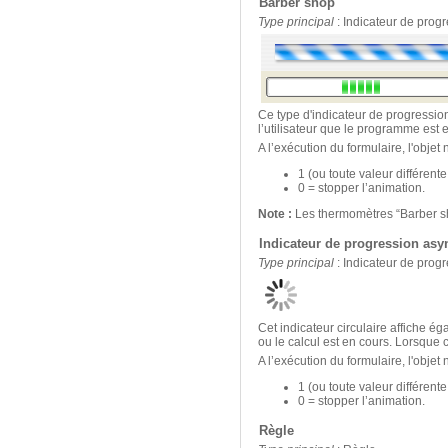
Barber shop
Type principal
: Indicateur de prog
Ce type d'indicateur de progressio
l’utilisateur que le programme est 
A l’exécution du formulaire, l'objet
1 (ou toute valeur différent
0 = stopper l’animation.
Note :
Les thermomètres “Barber s
Indicateur de progression as
Type principal
: Indicateur de prog
Cet indicateur circulaire affiche 
ou le calcul est en cours. Lorsque 
A l’exécution du formulaire, l'objet
1 (ou toute valeur différent
0 = stopper l’animation.
Règle