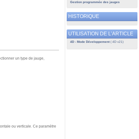
Gestion programmée des jauges
HISTORIQUE
UTILISATION DE L'ARTICLE
4D - Mode Développement
( 4D v21)
ctionner un type de jauge,
zontale ou verticale. Ce paramètre