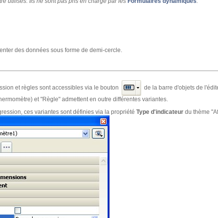
re utilisés. Ils ne sont pas pris en charge par les
Formulaires dynamiques
.
enter des données sous forme de demi-cercle.
ssion et règles sont accessibles via le bouton
de la barre d'objets de l'édi
hermomètre) et "Règle" admettent en outre différentes variantes.
ression, ces variantes sont définies via la propriété
Type d'indicateur
du thème "Aff