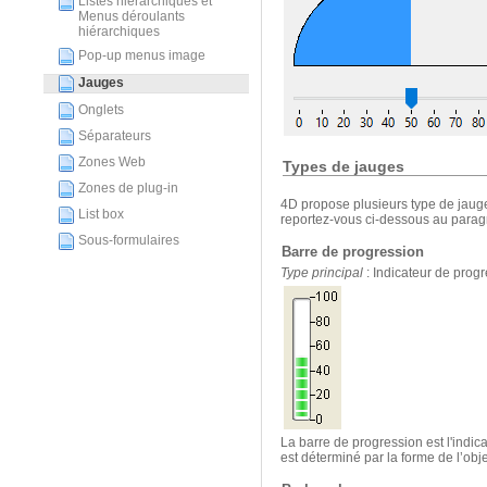
Listes hiérarchiques et
Menus déroulants
hiérarchiques
Pop-up menus image
Jauges
Onglets
Séparateurs
Zones Web
Types de jauges
Zones de plug-in
4D propose plusieurs type de jauge
List box
reportez-vous ci-dessous au paragr
Sous-formulaires
Barre de progression
Type principal
: Indicateur de prog
La barre de progression est l'indi
est déterminé par la forme de l’obj