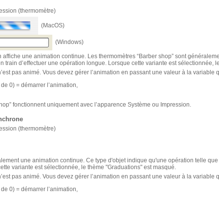
ression (thermomètre)
(MacOS)
(Windows)
n affiche une animation continue. Les thermomètres “Barber shop” sont généralemen
en train d’effectuer une opération longue. Lorsque cette variante est sélectionnée,
 n’est pas animé. Vous devez gérer l’animation en passant une valeur à la variable qu
e de 0) = démarrer l’animation,
hop” fonctionnent uniquement avec l’apparence Système ou Impression.
ynchrone
ression (thermomètre)
également une animation continue. Ce type d'objet indique qu'une opération telle q
cette variante est sélectionnée, le thème "Graduations" est masqué.
 n’est pas animé. Vous devez gérer l’animation en passant une valeur à la variable qu
e de 0) = démarrer l’animation,