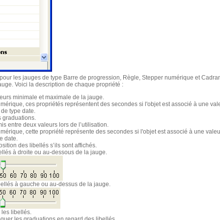
 pour les jauges de type Barre de progression, Règle, Stepper numérique et Cadran
ge. Voici la description de chaque propriété :
leurs minimale et maximale de la jauge.
mérique, ces propriétés représentent des secondes si l'objet est associé à une val
ur de type date.
es graduations.
is entre deux valeurs lors de l’utilisation.
érique, cette propriété représente des secondes si l'objet est associé à une valeur 
ype date.
osition des libellés s’ils sont affichés.
ibellés à droite ou au-dessous de la jauge.
libellés à gauche ou au-dessus de la jauge.
les libellés.
squer les graduations en regard des libellés.