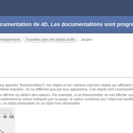
 documentation de 4D. Les documentations sont prog
veloppement
Travailler avec les objets actifs
Jauges
ssi appelés "thermomètres"), les règles et les cadrans sont des objets qui affichen
a même manière ; ils ne diffèrent que par leur apparence. Ces objets sont communé
r afficher ou définir des valeurs. Par exemple, si un thermomètre se voit affecter un
manuellement la valeur indiquée par la jauge, la valeur contenue par l’objet est modifi
, un objet saisissable ou un objet non saisissable.