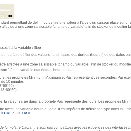
tandard permettant de définir ou de lire une valeur à l'aide d'un curseur placé sur 
re affectée à une zone saisissable (champ ou variable) afin de stocker ou modifier la
ssocié à la variable vStep
sateur de faire défiler des valeurs numériques, des durées (heures) ou des dates par 
 être affectée à une zone saisissable (champ ou variable) afin de stocker ou modifier
ssocié à une variable numérique, heure ou date.
eure, les propriétés Minimum, Maximum et Pas représentent des secondes. Par exem
 de 10 minutes :
8*60*60)
(18*60*60)
te, la valeur saisie dans la propriété Pas représente des jours. Les propriétés Mi
e avec une variable heure ou date, il est impératif de définir son type dans la List
HEURE
ou
C_DATE
.
 de formulaire Cadran ne sont pas compatibles avec
les exigences des interfaces m