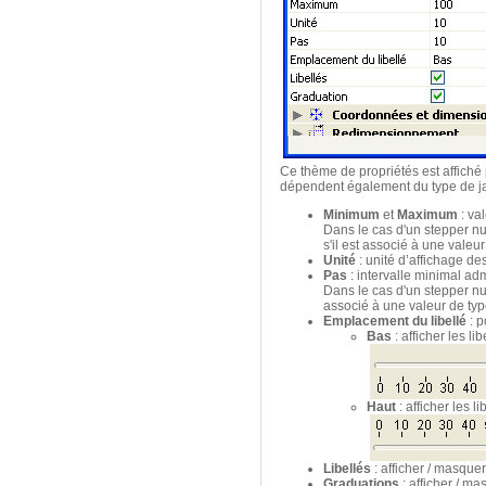
Ce thème de propriétés est affiché
dépendent également du type de jau
Minimum
et
Maximum
: va
Dans le cas d'un stepper nu
s'il est associé à une vale
Unité
: unité d’affichage d
Pas
: intervalle minimal adm
Dans le cas d'un stepper num
associé à une valeur de t
Emplacement du libellé
: p
Bas
: afficher les l
Haut
: afficher les 
Libellés
: afficher / masquer 
Graduations
: afficher / ma