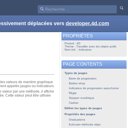
ressivement déplacées vers
developer.4d.com
PROPRIÉTÉS
Produit : 4D
Thème : Travailler avec les objets actifs
Nom intl. : Indicators
PAGE CONTENTS
Types de jauges
Barre de progression
t des valeurs de manière graphique.
Barber shop
ment appelés jauges ou indicateurs.
Indicateur de progression asynchrone
e valeur par une méthode, il affiche
Règle
ée. Cette valeur peut être utilisée
Stepper numérique
Cadran
Définir les types de jauges
Propriétés des jauges
Graduations
Exécuter méthode objet