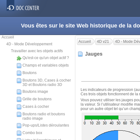
Vous êtes sur le site Web historique de la
Accueil
Accueil
4D v21
4D - Mode Dé
4D - Mode Développement
Travailler avec les objets actifs
Jauges
Qu'est-ce qu'un objet actif ?
Champs et variables objets
Boutons
Boutons 3D, Cases à cocher
3D et Boutons radio 3D
Les indicateurs de progression (au
Boutons image
Ces trois objets fonctionnent de l
Grille de boutons
Vous pouvez utiliser les jauges pou
la valeur. Si l’utilisateur modifie 
Cases à cocher
pour un autre objet tel qu’un champ
Boutons radio et boutons
radio image
Pop-ups/Listes déroulantes
Combo box