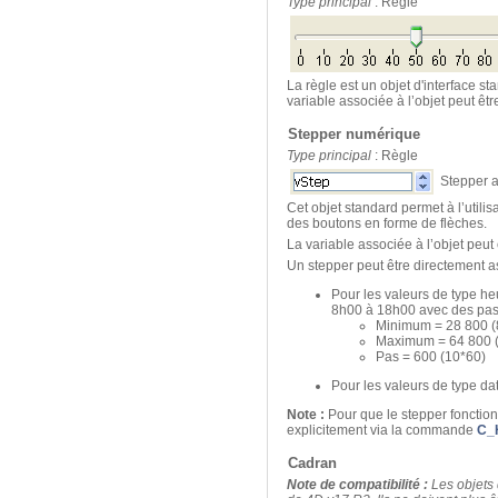
Type principal
: Règle
La règle est un objet d'interface s
variable associée à l’objet peut êt
Stepper numérique
Type principal
: Règle
Stepper a
Cet objet standard permet à l’utili
des boutons en forme de flèches.
La variable associée à l’objet peut
Un stepper peut être directement a
Pour les valeurs de type h
8h00 à 18h00 avec des pas
Minimum = 28 800 (
Maximum = 64 800 
Pas = 600 (10*60)
Pour les valeurs de type da
Note :
Pour que le stepper fonctionn
explicitement via la commande
C_
Cadran
Note de compatibilité :
Les objets