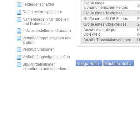
Größe eines
Feldeigenschaften
2
alphanumerischen Feldes
Daten extern speichern
Größe eines Textfeldes
2
Größe eines BLOB Feldes
2
Namensregeln für Tabellen
und Datenfelder
Größe eines Objektfeldes
2
Anzahl Attribute pro
b
Indizes erstellen und ändern
Objektfeld
d
Verknüpfungen erstellen und
Anzahl Transaktionsebenen
U
ändern
Verknüpfungsarten
Verknüpfungseigenschaften
Vorige Seite
Nächste Seite
Strukturdefinitionen
exportieren und importieren