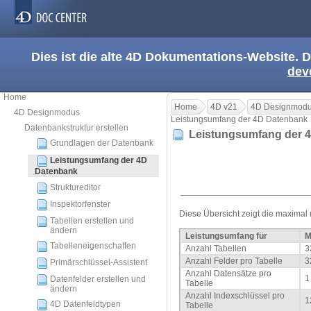
Dies ist die alte 4D Dokumentations-Website. D
dev
Home
Home
4D v21
4D Designmod
4D Designmodus
Leistungsumfang der 4D Datenbank
Datenbankstruktur erstellen
Leistungsumfang der 
Grundlagen der Datenbank
Leistungsumfang der 4D
Datenbank
Struktureditor
Inspektorfenster
Diese Übersicht zeigt die maxima
Tabellen erstellen und
ändern
Leistungsumfang für
M
Tabelleneigenschaften
Anzahl Tabellen
3
Anzahl Felder pro Tabelle
3
Primärschlüssel-Assistent
Anzahl Datensätze pro
1
Datenfelder erstellen und
Tabelle
ändern
Anzahl Indexschlüssel pro
1
4D Datenfeldtypen
Tabelle