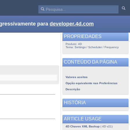
ogressivamente para
developer.4d.com
PROPRIEDADES
Produto: 4D
Tema: Settings / Scheduler / Frequency
CONTEÚDO DA PÁGINA
Valores aceitos
Opção equivalente nas Preferências
Descrição
HISTÓRIA
ARTICLE USAGE
4D Chaves XML Backup
( 4D v21)