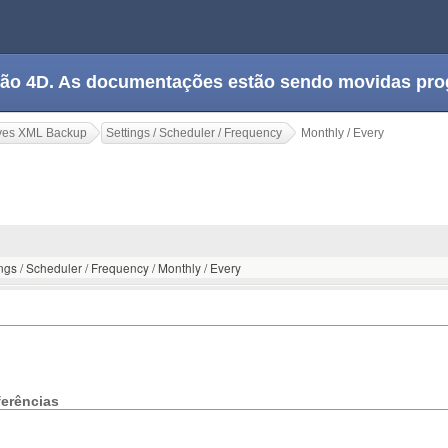
tação 4D. As documentações estão sendo movidas pr
ves XML Backup
Settings / Scheduler / Frequency
Monthly / Every
ngs / Scheduler / Frequency / Monthly / Every
ferências