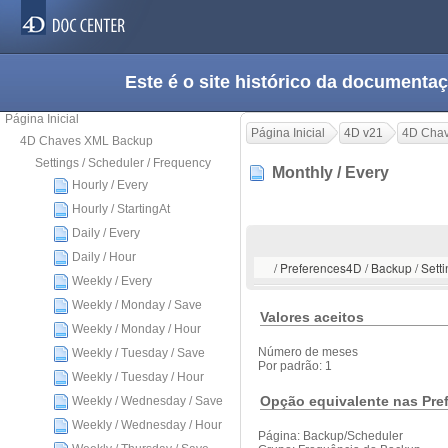
Este é o site histórico da documen
Página Inicial
Página Inicial
4D v21
4D Cha
4D Chaves XML Backup
Settings / Scheduler / Frequency
Monthly / Every
Hourly / Every
Hourly / StartingAt
Daily / Every
Daily / Hour
/ Preferences4D / Backup / Setti
Weekly / Every
Weekly / Monday / Save
Valores aceitos
Weekly / Monday / Hour
Número de meses
Weekly / Tuesday / Save
Por padrão: 1
Weekly / Tuesday / Hour
Opção equivalente nas Pre
Weekly / Wednesday / Save
Weekly / Wednesday / Hour
Página: Backup/Scheduler