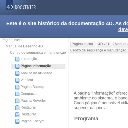
Este é o site histórico da documentação 4D. As
dev
Página Inicial
Página Inicial
4D v21
Manual 
Manual de Desenho 4D
Centro de segurança e manutenção
Centro de segurança e manutenção
Introdução
Página Informação
Análise de atividade
Verificar
Página Backup
A página “Informação” ofere
Compactar
ambiente do sistema, o banc
Página Reverter
Cada página é acessível utili
superior da janela.
Restaurar
Restaurar
Programa
Página Encrypt