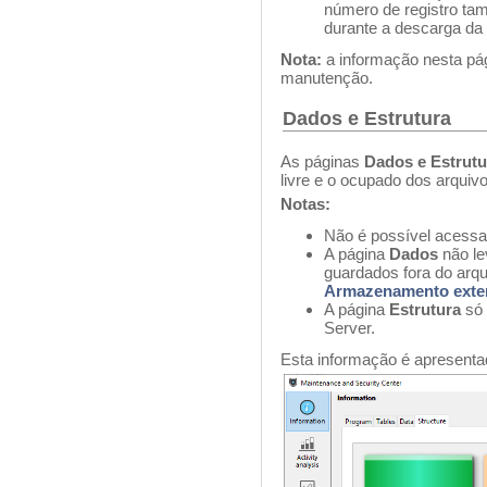
número de registro ta
durante a descarga da
Nota:
a informação nesta pá
manutenção.
Dados e Estrutura
As páginas
Dados e Estrutu
livre e o ocupado dos arquiv
Notas:
Não é possível acess
A página
Dados
n
ão
l
guardados fora do arq
Armazenamento exte
A página
Estrutura
só 
Server.
Esta informação é apresenta