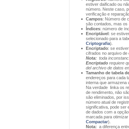
estiver daificado ou nã
número. Neste caso, p
verificação e reparaçã
Campos
: Número de c
são contados, mas os 
Índices
: número de índ
Encriptável
: se estive
selecionado para a tabe
Criptografia
).
Encriptado
: se estive
cifrados no arquivo de
Nota:
toda inconstanc
Encriptado
requiere q
del archivo de datos e
Tamanho de tabela d
endereços para cada ta
interna que armazena u
Na verdade linka os re
de rendimento, não sã
são eliminados, por is
número atual de registr
significativa, pode s
de dados com a opção
marcada para otimizar
Compactar
).
Nota:
a diferença entr