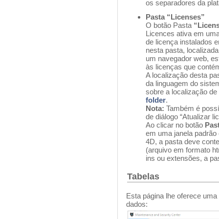
os separadores da plat
Pasta “Licenses”
O botão Pasta
“Licen
Licences ativa em uma
de licença instalados
nesta pasta, localizad
um navegador web, est
às licenças que contém
A localização desta p
da linguagem do siste
sobre a localização d
folder
.
Nota:
Também é possíve
de diálogo “Atualizar 
Ao clicar no botão
Pas
em uma janela padrão 
4D, a pasta deve cont
(arquivo em formato ht
ins ou extensões, a pa
Tabelas
Esta página lhe oferece uma
dados: