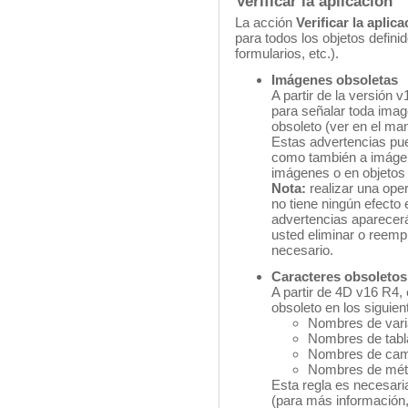
Verificar la aplicación
La acción
Verificar la aplic
para todos los objetos defin
formularios, etc.).
Imágenes obsoletas
A partir de la versión 
para señalar toda imag
obsoleto (ver en el ma
Estas advertencias pue
como también a imágene
imágenes o en objetos 
N
ota:
realizar una ope
no tiene ningún efecto
advertencias aparecerá
usted eliminar o reem
necesario.
Caracteres obsoletos (
A partir de 4D v16 R4, 
obsoleto en los siguie
Nombres de vari
Nombres de tabl
Nombres de ca
Nombres de mét
Esta regla es necesaria
(para más información,