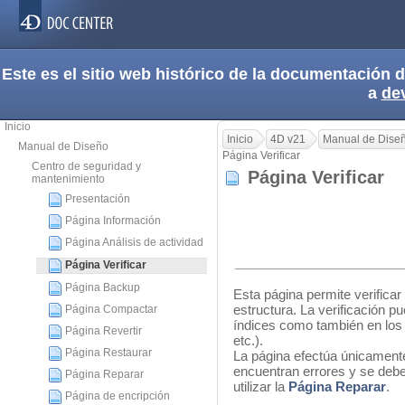
Este es el sitio web histórico de la documentación
a
de
Inicio
Inicio
4D v21
Manual de Dise
Manual de Diseño
Página Verificar
Centro de seguridad y
Página Verificar
mantenimiento
Presentación
Página Información
Página Análisis de actividad
Página Verificar
Página Backup
Esta página permite verificar 
estructura. La verificación p
Página Compactar
índices como también en los 
Página Revertir
etc.).
Página Restaurar
La página efectúa únicamente 
encuentran errores y se debe
Página Reparar
utilizar la
Página Reparar
.
Página de encripción