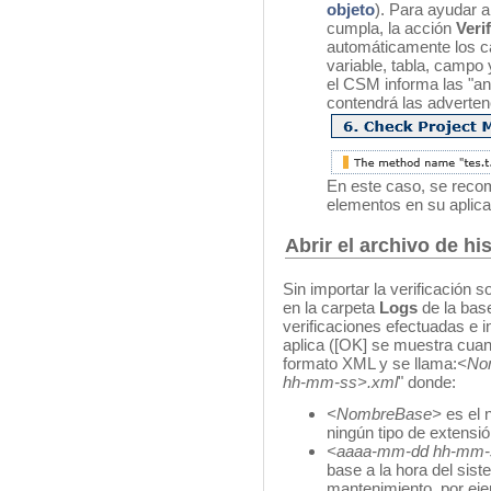
objeto
). Para ayudar a
cumpla, la acción
Veri
automáticamente los c
variable, tabla, campo 
el CSM informa las "ano
contendrá las adverten
En este caso, se reco
elementos en su aplica
Abrir el archivo de his
Sin importar la verificación s
en la carpeta
Logs
de la base
verificaciones efectuadas e 
aplica ([OK] se muestra cuand
formato XML y se llama:
<
No
hh-mm-ss>.xml
" donde:
<
NombreBase
>
es el 
ningún tipo de extensió
<
aaaa-mm-dd hh-mm-
base a la hora del sist
mantenimiento, por eje