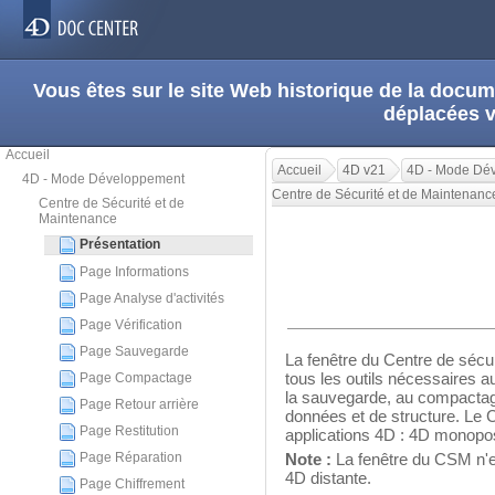
Vous êtes sur le site Web historique de la doc
déplacées 
Accueil
Accueil
4D v21
4D - Mode Dé
4D - Mode Développement
Centre de Sécurité et de Maintenanc
Centre de Sécurité et de
Maintenance
Présentation
Page Informations
Page Analyse d'activités
Page Vérification
Page Sauvegarde
La fenêtre du Centre de séc
tous les outils nécessaires au
Page Compactage
la sauvegarde, au compactage
Page Retour arrière
données et de structure. Le 
Page Restitution
applications 4D : 4D monopo
Page Réparation
Note :
La fenêtre du CSM n'e
4D distante.
Page Chiffrement