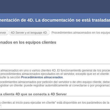
cumentación de 4D. La documentación se está trasla
erver
4D Server y el lenguaje 4D
Procedimientos almacenados en los equipos
nados en los equipos clientes
 almacenados en uno o varios clientes 4D. El funcionamiento general de los pro
los procedimientos almacenados ejecutados en el servidor, excepto que en el client
sulte la sección
Procedimientos almacenados
.
ocedimientos almacenados por petición del servidor o de otro equipo cliente, debe 
gistrar un cliente: puede registrar automáticamente al conectarse o por programac
a cliente 4D que se conecta a 4D Server
os clientes al inicio para ejecutar en cliente" está disponible en los parámetros de 
”: