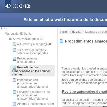
Este es el sitio web histórico de la do
Inicio
Inicio
4D v21
Manual de 4D S
Manual de 4D Server
4D Server y el lenguaje 4D
Procedimientos almace
4D Server y el lenguaje 4D
4D Server, conjuntos y
selecciones temporales
Procedimientos
almacenados
Procedimientos
Puede ejecutar los procedimientos
almacenados en los equipos
en los clientes es idéntico al de 
clientes
datos. Para mayor información con
Todo equipo cliente que ejecute pr
Importación con
la sesión. Hay dos métodos para re
procedimientos
almacenados (ejemplo)
Registro automático de cad
Servicios basados en los
procedimientos
almacenados (ejemplo)
La casilla de selección "Inscribir l
red" de la página "Cliente-Servidor
Atributo Ejecutar en servidor