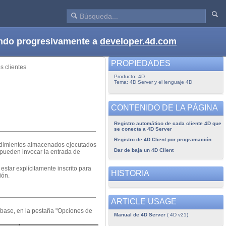
dando progresivamente a
developer.4d.com
PROPIEDADES
 clientes
Producto: 4D
Tema: 4D Server y el lenguaje 4D
CONTENIDO DE LA PÁGINA
Registro automático de cada cliente 4D que
se conecta a 4D Server
Registro de 4D Client por programación
cedimientos almacenados ejecutados
Dar de baja un 4D Client
e pueden invocar la entrada de
estar explícitamente inscrito para
HISTORIA
ión.
ARTICLE USAGE
la base, en la pestaña "Opciones de
Manual de 4D Server
( 4D v21)