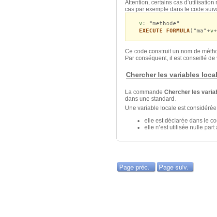
Attention, certains cas d’utilisatio
cas par exemple dans le code suiva
v
:="methode"
EXECUTE FORMULA
("ma"+
v
+
Ce code construit un nom de méth
Par conséquent, il est conseillé de v
Chercher les variables local
La commande
Chercher les variab
dans une
standard.
Une variable locale est considérée
elle est déclarée dans l
elle n’est utilisée nulle pa
Page préc.
Page suiv.