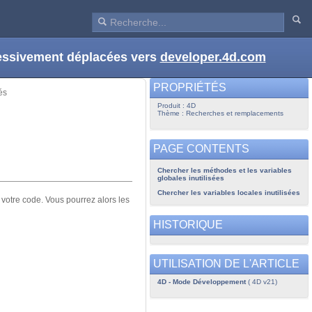
ressivement déplacées vers
developer.4d.com
PROPRIÉTÉS
és
Produit : 4D
Thème : Recherches et remplacements
PAGE CONTENTS
Chercher les méthodes et les variables
globales inutilisées
Chercher les variables locales inutilisées
votre code. Vous pourrez alors les
HISTORIQUE
UTILISATION DE L'ARTICLE
4D - Mode Développement
( 4D v21)