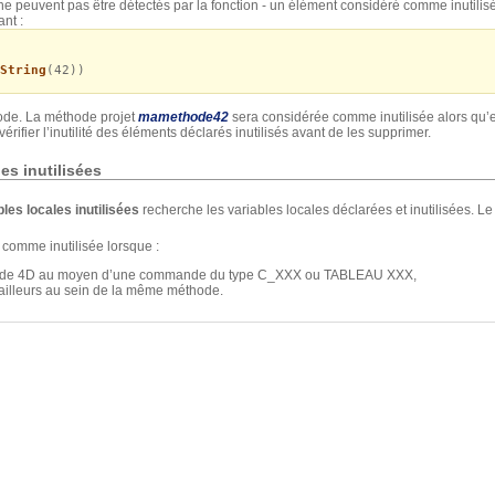
n ne peuvent pas être détectés par la fonction - un élément considéré comme inutilisé p
nt :
String
(42))
ode. La méthode projet
mamethode42
sera considérée comme inutilisée alors qu’e
érifier l’inutilité des éléments déclarés inutilisés avant de les supprimer.
es inutilisées
les locales inutilisées
recherche les variables locales déclarées et inutilisées. Le 
 comme inutilisée lorsque :
e code 4D au moyen d’une commande du type C_XXX ou TABLEAU XXX,
rt ailleurs au sein de la même méthode.