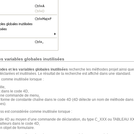
s variables globales inutilisées
es et les variables globales inutilisées
recherche les méthodes projet ainsi que 
déclarées et inutilisées. Le résultat de la recherche est affiché dans une
standard.
 comme inutilisée lorsque :
lle,
t dans le code 4D,
r une commande de menu,
s forme de constante chaîne dans le code 4D (4D détecte un nom de méthode dans 
es).
ss est considérée comme inutilisée lorsque :
 code 4D au moyen d’une commande de déclaration, du type C_XXX ou TABLEAU X
t ailleurs dans le code 4D,
un objet de formulaire.