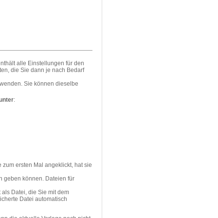
thält alle Einstellungen für den
ten, die Sie dann je nach Bedarf
erwenden. Sie können dieselbe
unter
:
e zum ersten Mal angeklickt, hat sie
n geben können. Dateien für
t als Datei, die Sie mit dem
sicherte Datei automatisch