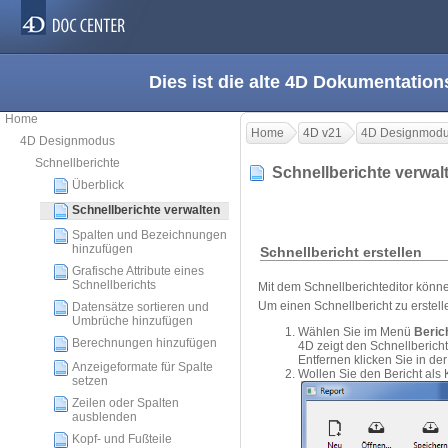
Dies ist die alte 4D Dokumentation
Home
Home
4D v21
4D Designmod
4D Designmodus
Schnellberichte
Schnellberichte verwa
Überblick
Schnellberichte verwalten
Spalten und Bezeichnungen
hinzufügen
Schnellbericht erstellen
Grafische Attribute eines
Schnellberichts
Mit dem Schnellberichteditor kön
Um einen Schnellbericht zu erstell
Datensätze sortieren und
Umbrüche hinzufügen
Wählen Sie im Menü
Beric
Berechnungen hinzufügen
4D zeigt den Schnellbericht
Entfernen klicken Sie in de
Anzeigeformate für Spalte
Wollen Sie den Bericht als 
setzen
Zeilen oder Spalten
ausblenden
Kopf- und Fußteile