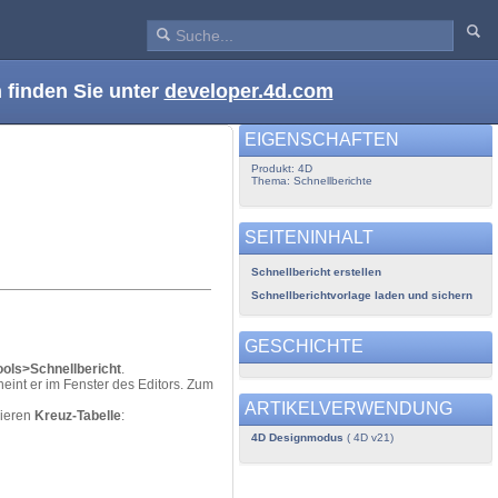
 finden Sie unter
developer.4d.com
EIGENSCHAFTEN
Produkt: 4D
Thema: Schnellberichte
SEITENINHALT
Schnellbericht erstellen
Schnellberichtvorlage laden und sichern
GESCHICHTE
ools>Schnellbericht
.
eint er im Fenster des Editors. Zum
ARTIKELVERWENDUNG
ieren
Kreuz-Tabelle
:
4D Designmodus
( 4D v21)