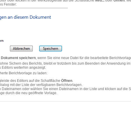
itor oder klicken in der Werkzeugleiste auf die Schaltfläche
Neu...
oder
Öffnen
. We
es Fenster:
 Dokument speichern
, wenn Sie eine neue Datei für die bearbeitete Berichtvorla
 ohne Sichern des Berichts, bleibt er trotzdem bis zum Beenden der Anwendung im 
 Editors weiterhin angezeigt.
herte Berichtvorlage zu laden:
leiste des Editors auf die Schaltfläche
Öffnen
.
ialog mit der Liste der verfügbaren Berichtvorlagen.
n Dateinamen oder wählen Sie einen Dateinamen in der Liste und klicken auf die S
lage durch die neu geöffnete Vorlage.